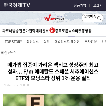
상품가입
로그인
종목예측
뉴스
파트너방송
전문가전략
매매신호
종목토론
마켓
동영상
TOP STORY
최신뉴스
실적
애널리스트 레이팅
투자전략
암
메인
뉴스
메가캡 집중이 가려온 액티브 성장주의 최고
성과... F/m 에메랄드 스페셜 시추에이션스
ETF와 모닝스타 상위 1% 운용 실적
2026-06-12 21:00:00