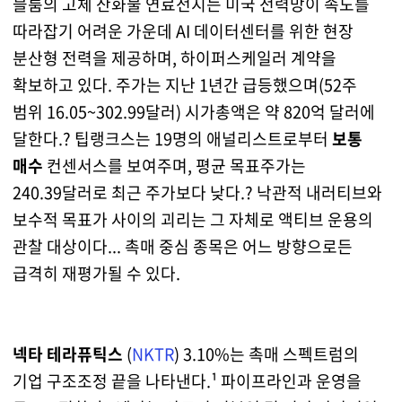
블룸의 고체 산화물 연료전지는 미국 전력망이 속도를
따라잡기 어려운 가운데 AI 데이터센터를 위한 현장
분산형 전력을 제공하며, 하이퍼스케일러 계약을
확보하고 있다. 주가는 지난 1년간 급등했으며(52주
범위 16.05~302.99달러) 시가총액은 약 820억 달러에
달한다.? 팁랭크스는 19명의 애널리스트로부터
보통
매수
컨센서스를 보여주며, 평균 목표주가는
240.39달러로 최근 주가보다 낮다.? 낙관적 내러티브와
보수적 목표가 사이의 괴리는 그 자체로 액티브 운용의
관찰 대상이다... 촉매 중심 종목은 어느 방향으로든
급격히 재평가될 수 있다.
넥타 테라퓨틱스
(
NKTR
) 3.10%는 촉매 스펙트럼의
기업 구조조정
끝을 나타낸다.¹ 파이프라인과 운영을