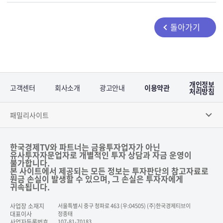
돌아가기
개인정보
고객센터
회사소개
광고안내
이용약관
처리방침
패밀리사이트
한국경제TV와 파트너는 금융투자업자가 아닌
유사투자자문업자로 개별적인 투자 상담과 자금 운영이
불가합니다.
본 사이트에서 제공되는 모든 정보는 투자판단의 참고자료로
원금 손실이 발생할 수 있으며, 그 손실은 투자자에게
귀속됩니다.
사업장 소재지
서울특별시 중구 청파로 463 (우:04505) (주)한국경제티브이
대표이사
정종태
사업자등록번호
107-81-70183