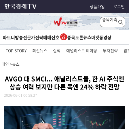
상품가입
로그인
종목예측
뉴스
파트너방송
전문가전략
매매신호
종목토론
마켓
동영상
TOP STORY
최신뉴스
실적
애널리스트 레이팅
투자전략
암
메인
뉴스
AVGO 대 SMCI... 애널리스트들, 한 AI 주식엔
상승 여력 보지만 다른 쪽엔 24% 하락 전망
2026-06-01 00:58:27