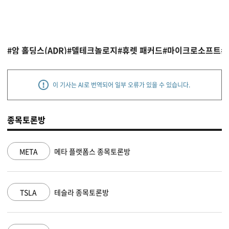
#암 홀딩스(ADR)
#델테크놀로지
#휴렛 패커드
#마이크로소프트
#
이 기사는 AI로 번역되어 일부 오류가 있을 수 있습니다.
종목토론방
NVDA
엔비디아 종목토론방
MSFT
마이크로소프트 종목토론방