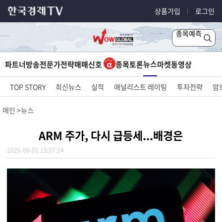
상품가입
로그인
종목예측
뉴스
파트너방송
전문가전략
매매신호
종목토론
마켓
동영상
TOP STORY
최신뉴스
실적
애널리스트 레이팅
투자전략
암
메인
뉴스
ARM 주가, 다시 급등세...배경은
2026-06-01 19:37:14