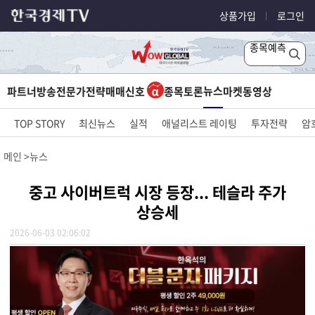
상품가입
로그인
종목예측
뉴스
파트너방송
전문가전략
매매신호
종목토론
마켓
동영상
TOP STORY
최신뉴스
실적
애널리스트 레이팅
투자전략
암
메인
뉴스
중고 사이버트럭 시장 등장... 테슬라 주가
상승세
2026-06-03 02:06:02