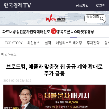
상품가입
로그인
종목예측
뉴스
파트너방송
전문가전략
매매신호
종목토론
마켓
동영상
TOP STORY
최신뉴스
실적
애널리스트 레이팅
투자전략
암
메인
뉴스
브로드컴, 애플과 맞춤형 칩 공급 계약 확대로
주가 급등
2026-07-06 22:43:19