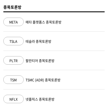
종목토론방
메타 플랫폼스 종목토론방
NVDA
엔
테슬라 종목토론방
MSFT
마
팔란티어 종목토론방
AAPL
애
TSMC (ADR) 종목토론방
AMZN
아
넷플릭스 종목토론방
GOOGL
알