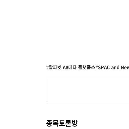
#알파벳 A
#메타 플랫폼스
#SPAC and New
종목토론방