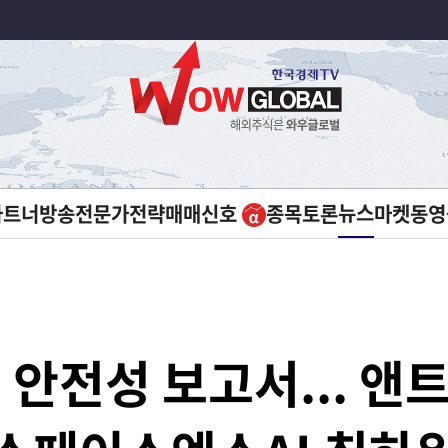
뉴스
파트너방송
전문가전략
매매신호
종목토론
마켓
동영
 안전성 보고서... 앤