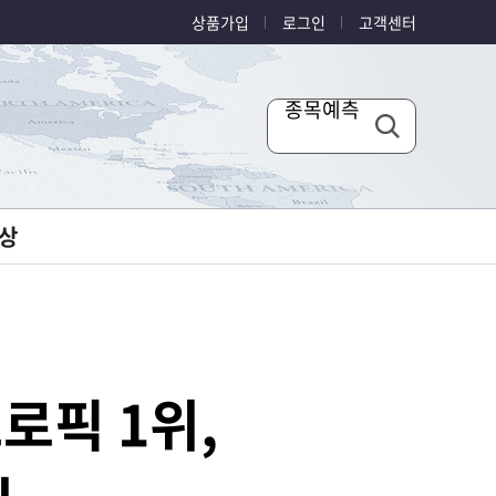
상품가입
로그인
고객센터
종목예측
상
트로픽 1위,