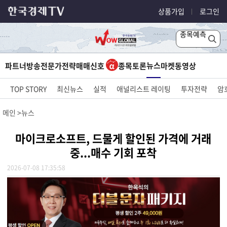
상품가입
로그인
종목예측
뉴스
파트너방송
전문가전략
매매신호
종목토론
마켓
동영상
TOP STORY
최신뉴스
실적
애널리스트 레이팅
투자전략
암
메인
뉴스
마이크로소프트, 드물게 할인된 가격에 거래
중...매수 기회 포착
2026-07-08 17:35:58