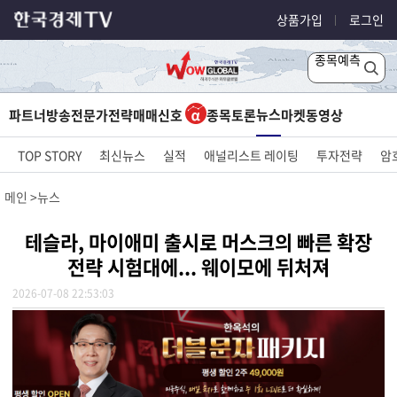
상품가입
로그인
종목예측
뉴스
파트너방송
전문가전략
매매신호
종목토론
마켓
동영상
TOP STORY
최신뉴스
실적
애널리스트 레이팅
투자전략
암
메인
뉴스
테슬라, 마이애미 출시로 머스크의 빠른 확장
전략 시험대에... 웨이모에 뒤처져
2026-07-08 22:53:03