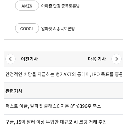
AMZN
아마존 닷컴 종목토론방
GOOGL
알파벳 A 종목토론방
이전기사
다음 기사
안정적인 배당을 지급하는 뱅가드 ETF 3종
AXT의 퉁메이, IPO 목표를 홍콩
관련기사
퍼스트 이글, 알파벳 클래스C 지분 8만8396주 축소
구글, 15억 달러 이상 투입한 대규모 AI 코딩 거래 추진