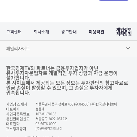
개인정보
고객센터
회사소개
광고안내
이용약관
처리방침
패밀리사이트
한국경제TV와 파트너는 금융투자업자가 아닌
유사투자자문업자로 개별적인 투자 상담과 자금 운영이
불가합니다.
본 사이트에서 제공되는 모든 정보는 투자판단의 참고자료로
원금 손실이 발생할 수 있으며, 그 손실은 투자자에게
귀속됩니다.
사업장 소재지
서울특별시 중구 청파로 463 (우:04505) (주)한국경제티브이
대표이사
정종태
사업자등록번호
107-81-70183
통신판매업신고
서울중구 2022-0572호
대표전화
02-6676-0000
호스팅제공자
(주)한국경제티브이