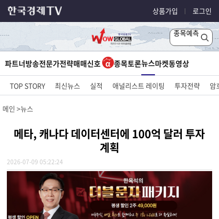
상품가입
로그인
종목예측
뉴스
파트너방송
전문가전략
매매신호
종목토론
마켓
동영상
TOP STORY
최신뉴스
실적
애널리스트 레이팅
투자전략
암
메인
뉴스
메타, 캐나다 데이터센터에 100억 달러 투자
계획
2026-07-09 05:22:24