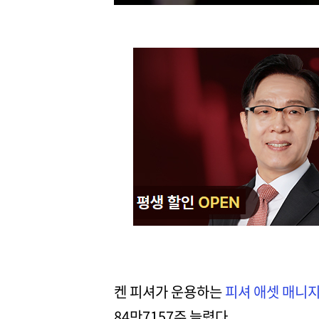
켄 피셔가 운용하는
피셔 애셋 매니
84만7157주 늘렸다.