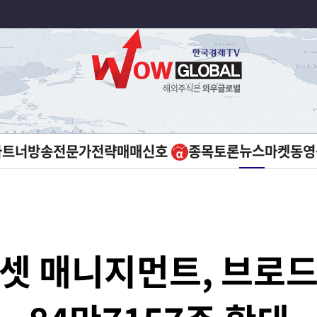
뉴스
파트너방송
전문가전략
매매신호
종목토론
마켓
동영
셋 매니지먼트, 브로