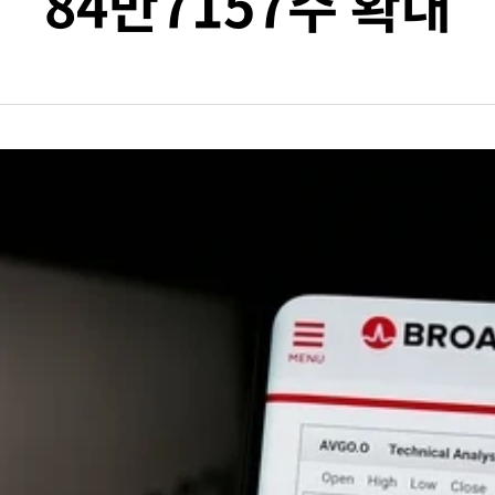
84만7157주 확대