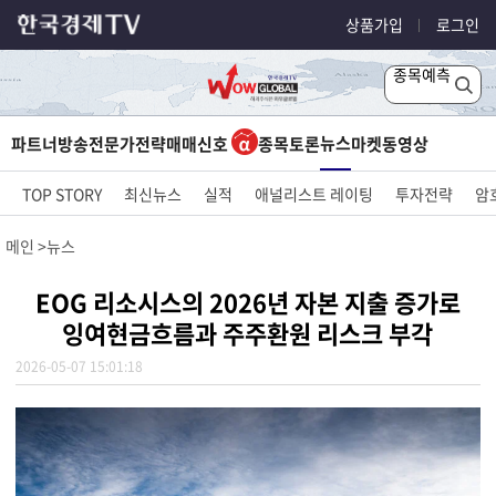
상품가입
로그인
종목예측
뉴스
파트너방송
전문가전략
매매신호
종목토론
마켓
동영상
TOP STORY
최신뉴스
실적
애널리스트 레이팅
투자전략
암
메인
뉴스
EOG 리소시스의 2026년 자본 지출 증가로
잉여현금흐름과 주주환원 리스크 부각
2026-05-07 15:01:18