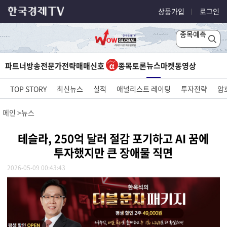
상품가입
로그인
종목예측
뉴스
파트너방송
전문가전략
매매신호
종목토론
마켓
동영상
TOP STORY
최신뉴스
실적
애널리스트 레이팅
투자전략
암
메인
뉴스
테슬라, 250억 달러 절감 포기하고 AI 꿈에
투자했지만 큰 장애물 직면
2026-05-09 00:43:43