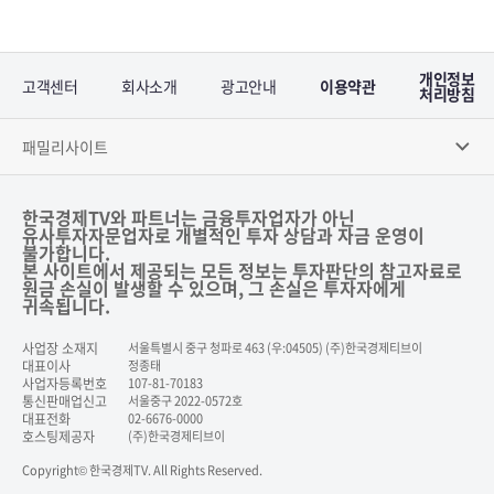
개인정보
고객센터
회사소개
광고안내
이용약관
처리방침
패밀리사이트
한국경제TV와 파트너는 금융투자업자가 아닌
유사투자자문업자로 개별적인 투자 상담과 자금 운영이
불가합니다.
본 사이트에서 제공되는 모든 정보는 투자판단의 참고자료로
원금 손실이 발생할 수 있으며, 그 손실은 투자자에게
귀속됩니다.
사업장 소재지
서울특별시 중구 청파로 463 (우:04505) (주)한국경제티브이
대표이사
정종태
사업자등록번호
107-81-70183
통신판매업신고
서울중구 2022-0572호
대표전화
02-6676-0000
호스팅제공자
(주)한국경제티브이
Copyright© 한국경제TV. All Rights Reserved.