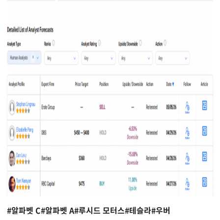
#알파벳 C
#알파벳 A
#루시드 모터스
#테슬라
#우버