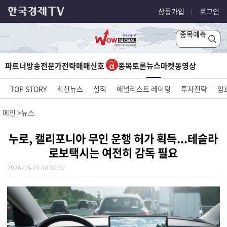
상품가입
로그인
종목예측
뉴스
파트너방송
전문가전략
매매신호
종목토론
마켓
동영상
TOP STORY
최신뉴스
실적
애널리스트 레이팅
투자전략
암
메인
뉴스
누로, 캘리포니아 무인 운행 허가 획득...테슬라
로보택시는 여전히 감독 필요
2026-05-09 00:39:32