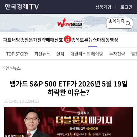
상품가입
로그인
종목예측
뉴스
파트너방송
전문가전략
매매신호
종목토론
마켓
동영상
TOP STORY
최신뉴스
실적
애널리스트 레이팅
투자전략
암
메인
뉴스
뱅가드 S&P 500 ETF가 2026년 5월 19일
하락한 이유는?
2026-05-19 22:04:53