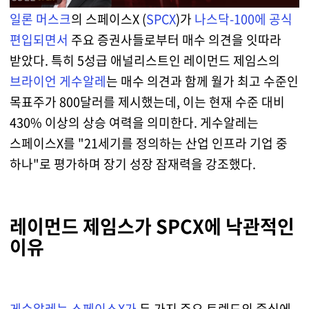
일론 머스크
의 스페이스X (
SPCX
)가
나스닥-100에 공식
편입되면서
주요 증권사들로부터 매수 의견을 잇따라
받았다. 특히 5성급 애널리스트인 레이먼드 제임스의
브라이언 게수알레
는 매수 의견과 함께 월가 최고 수준인
목표주가 800달러를 제시했는데, 이는 현재 수준 대비
430% 이상의 상승 여력을 의미한다. 게수알레는
스페이스X를 "21세기를 정의하는 산업 인프라 기업 중
하나"로 평가하며 장기 성장 잠재력을 강조했다.
레이먼드 제임스가 SPCX에 낙관적인
이유
게수알레는 스페이스X가
두 가지 주요 트렌드의 중심에