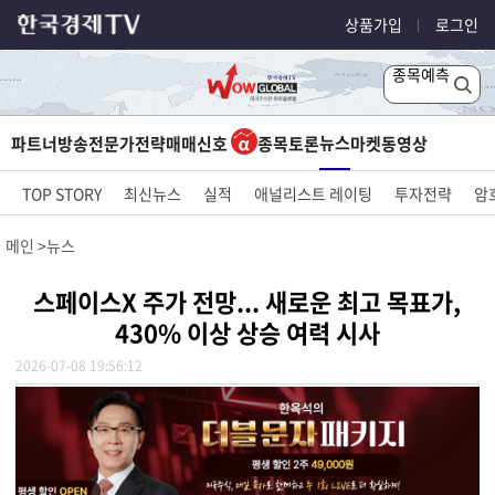
상품가입
로그인
종목예측
뉴스
파트너방송
전문가전략
매매신호
종목토론
마켓
동영상
TOP STORY
최신뉴스
실적
애널리스트 레이팅
투자전략
암
메인
뉴스
스페이스X 주가 전망... 새로운 최고 목표가,
430% 이상 상승 여력 시사
2026-07-08 19:56:12