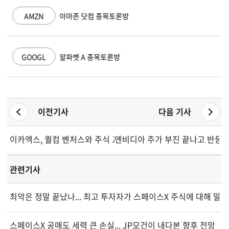
AMZN
아마존 닷컴 종목토론방
GOOGL
알파벳 A 종목토론방
이전기사
다음 기사
이카엑스, 퀄컴 벤처스와 주식 교환 합의로 드림스마트 지분 인수
엔비디아 주가 부진 끝나고 반등 
관련기사
최악은 정말 끝났나... 최고 투자자가 스페이스X 주식에 대해 말
스페이스X 공매도 세력 큰 손실... JP모건이 내다본 향후 전망