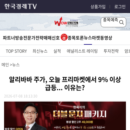
상품가입
로그인
종목예측
뉴스
파트너방송
전문가전략
매매신호
종목토론
마켓
동영상
TOP STORY
최신뉴스
실적
애널리스트 레이팅
투자전략
암
메인
뉴스
알리바바 주가, 오늘 프리마켓에서 9% 이상
급등... 이유는?
2026-07-08 18:13:30