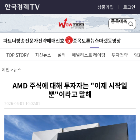
상품가입
로그인
종목예측
뉴스
파트너방송
전문가전략
매매신호
종목토론
마켓
동영상
TOP STORY
최신뉴스
실적
애널리스트 레이팅
투자전략
암
메인
뉴스
AMD 주식에 대해 투자자는 "이제 시작일
뿐"이라고 말해
2026-06-01 10:02:01