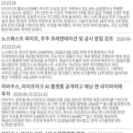
22:23:18
VS 미디어 홀딩스(VSME) 주식이 수요일 장전 거래에서 331.14% 급등했으나 특별한
뉴스나 공시는 없었다. 1억 1천만 주 이상이 거래되어 3개월 평균 일일 거래량 215만 주를
크게 초과했으며, 유동주식수는 약 270만 주에 불과하다. 페니 스톡 특성상 조작 가능성이
높아 펌프 앤 덤프 전략의 전반부로 보이며, 팁랭크스 기술적 분석은 14개 약세, 2개 중립,
6개 강세 지표를 기반으로 매도 의견을 제시했다. 주가는 연초 대비 59.06%, 지난 12개월
동안 96.26% 하락한 상태다.
노스웨스트 파이프, 주주 프레젠테이션 및 공시 방침 강조
2026-06-
10 22:21:45
노스웨스트 파이프 컴퍼니(NWPX)는 2026년 6월 10일 연례 주주총회에서 주주
프레젠테이션을 제공할 예정이며, 이는 정식 제출이 아닌 제공 형태로 진행되어 향후 증권
신고서 활용에 대한 유연성을 유지한다. 애널리스트들은 보유 의견에 목표주가 130달러를
제시했으며, 팁랭크스 AI 애널리스트 스파크는 개선되는 재무 펀더멘털(마진 개선,
레버리지 감소, 강력한 잉여현금흐름), 상향 조정된 잉여현금흐름 가이던스, 기록적인
수주잔고를 근거로 매수 우위 종목으로 평가했다. 현재 시가총액은 11억 9천만 달러이며
평균 거래량은 146,334주 수준이다.
아바쿠스, 라이프아크 AI 플랫폼 공개하고 매닝 앤 네이피어에
투자
2026-06-10 22:21:10
아바쿠스 글로벌 매니지먼트는 2026년 6월 10일 20년간 축적한 독점 데이터를 기반으로
개인별 수명 프로필을 생성하는 AI 기반 수명 모델링 플랫폼 LifeARC™ 출시를 발표했으며,
120조 달러 규모의 세대 간 자산 이전 시장을 겨냥해 보험계리 평균을 개인 맞춤형
예측으로 대체하는 것을 목표로 하고 있다. 회사는 자산관리사 매닝 앤 나피어에 5천만
달러 이상을 투자하여 3,400명 이상의 고객에게 LifeARC™ 접근 권한을 제공하며,
애널리스트들은 매수 의견과 목표주가 15.00달러를 제시했고, 현재 시가총액은 8억
5,750만 달러다.