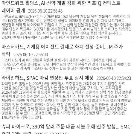
마인드워크 홀딩스, AI 신약 개발 강화 위한 리프IQ 컨텍스트
레이어 공개
2026-06-10 22:58:48
마인드워크 홀딩스(HYFT)가 2026년 6월 10일 AI 신약 개발을 위한 생물학적 맥락 레이어
'ReefIQ'를 출시했으며, 이는 단편화된 생물학 데이터를 관리 가능한 지식 네트워크로
재연결해 제약 및 바이오테크 기업의 AI 기반 신약 발견을 지원한다. 증권가는 동사에 대해
매수 의견과 목표주가 5.00달러를 제시했으나, 팁랭크스 AI 애널리스트 스파크는 지속적인
손실과 현금 소진, 마이너스 수익 등 약한 재무 성과를 이유로 중립 의견을 유지하고
있으며, 현재 시가총액은 7,754만 달러, 평균 거래량은 324,913주 수준이다.
마스터카드, 기계용 에이전트 결제로 화폐 전쟁 준비... M 주가
하락
2026-06-10 22:56:00
마스터카드가 AI 에이전트를 활용한 결제 거래 자동화 서비스 '에이전트 페이 포
머신스'(AP4M)를 출시했으나, AI 에이전트의 부상이 전통적인 결제 네트워크에 위협이 될
수 있다는 우려 속에 마스터카드 주가는 발표 후 오전 거래에서 소폭 하락했다.
라이언하트, SPAC 마감 연장안 투표 실시 예정
2026-06-10 22:54:23
라이언하트 홀딩스는 2026년 6월 15일 임시 주주총회를 개최하여 초기 기업결합 완료
기한을 2027년 3월 20일까지 연장하는 안건에 대한 승인을 구하며, IPO 투자자들은
2026년 6월 11일까지 환매 요청을 제출할 수 있다. 회사와 스폰서는 신탁 계정 현금 보존을
위해 비계열 주주들과 클래스 A 주식 환매 포기 대신 향후 거래 완료 후 클래스 B 주식을
제공하는 비환매 계약을 추진 중이나, 이러한 계약이 보장되지 않으며 투표 결과에 영향을
미치지 않을 수 있다고 밝혔다. 회사는 연장 승인 실패 가능성, 높은 환매율, 베네수엘라
에너지 자산 관련 규제 및 제재 불확실성, 자금 조달 제약 등이 거래 완료 능력에 중대한
영향을 미칠 수 있다고 경고했으며, 현재 시가총액은 3억 3,370만 달러, 평균 거래량은
179,349주를 기록하고 있다.
슈퍼 마이크로, 390억 달러 주문 대금 지불 위해 신주 발행... SMCI
주가 12% 급락