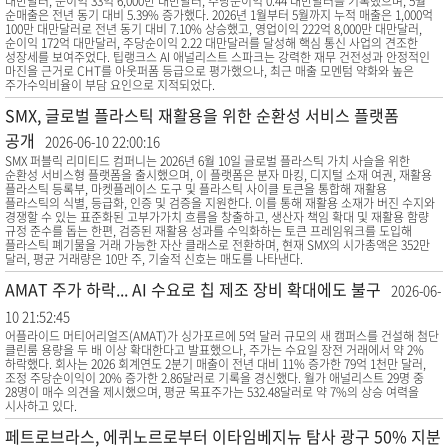
대만달러, 순이익 33억 6,000만 대만달러, 주당순이익 0.44 대만달러를 기록했으며, 5월
순매출은 전년 동기 대비 5.39% 증가했다. 2026년 1월부터 5월까지 누적 매출은 1,000억
100만 대만달러로 전년 동기 대비 7.10% 상승했고, 영업이익 222억 8,000만 대만달러,
순이익 172억 대만달러, 주당순이익 2.22 대만달러를 달성해 핵심 통신 사업의 견조한
성장세를 보여주었다. 팁랭크스 AI 애널리스트 스파크는 강력한 재무 건전성과 안정적인
마진을 근거로 CHT를 아웃퍼폼 등급으로 평가했으나, 최근 매출 모멘텀 약화와 높은
주가수익비율이 부담 요인으로 지적되었다.
SMX, 글로벌 플라스틱 재활용을 위한 순환성 서비스 플랫폼
공개
2026-06-10 22:00:16
SMX 퍼블릭 리미티드 컴퍼니는 2026년 6월 10일 글로벌 플라스틱 가치 사슬을 위한
순환성 서비스형 플랫폼을 출시했으며, 이 플랫폼은 분자 마킹, 디지털 소재 여권, 재활용
플라스틱 등록부, 마켓플레이스 도구 및 플라스틱 사이클 토큰을 통합해 재활용
플라스틱의 식별, 등급화, 인증 및 검증을 지원한다. 이를 통해 재활용 소재가 버진 수지와
경쟁할 수 있는 표준화된 고부가가치 흐름을 창출하고, 생산자 책임 확대 및 재활용 함량
규정 준수를 돕는 한편, 검증된 재활용 성과를 수익화하는 토큰 프레임워크를 도입해
플라스틱 폐기물을 거래 가능한 자산 클래스로 전환하며, 현재 SMX의 시가총액은 352만
달러, 평균 거래량은 10만 주, 기술적 신호는 매도를 나타낸다.
AMAT 주가 하락... AI 수요로 칩 제조 장비 확대에도 불구
2026-06-
10 21:52:45
어플라이드 머티어리얼즈(AMAT)가 싱가포르에 5억 달러 규모의 새 캠퍼스를 건설해 첨단
클린룸 용량을 두 배 이상 확대한다고 발표했으나, 주가는 수요일 장전 거래에서 약 2%
하락했다. 회사는 2026 회계연도 2분기 매출이 전년 대비 11% 증가한 79억 1천만 달러,
조정 주당순이익이 20% 증가한 2.86달러로 기록을 경신했다. 월가 애널리스트 29명 중
28명이 매수 의견을 제시했으며, 평균 목표주가는 532.48달러로 약 7%의 상승 여력을
시사하고 있다.
페트로브라스, 에퀴노르로부터 이타임베지뉴 탐사 광구 50% 지분