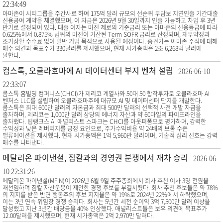
22:34:49
아마존이 시티그룹을 주간사로 하여 175억 달러 규모의 선순위 무담보 지연인출 기간대출
신용공여 계약을 체결했으며, 이 자금은 2026년 9월 30일까지 인출 가능하고 차입 후 3년
만기로 설정되어 있다. 대출 이자는 마진 제로의 기준금리 또는 아마존의 신용등급에 따라
0.625%에서 0.875% 범위의 마진이 가산된 Term SOFR 금리로 산정되며, 재무약정과
조기상환 수수료 없이 일반 기업 목적으로 사용될 예정이다. 증권가는 아마존 주식에 대해
매수 의견과 목표주가 330달러를 제시했으며, 현재 시가총액은 2조 6,268억 달러에
달한다.
컴스톡, 오클라호마에 AI 데이터센터 부지 벤처 설립
2026-06-10
22:33:07
콤스톡 홈빌딩 컴퍼니스(CHCI)가 제리코 계열사와 50대 50 합작투자로 오클라호마 AI
벤처스 LLC를 설립하여 오클라호마주에 대규모 AI 및 데이터센터 단지를 개발한다.
콤스톡은 최대 600만 달러의 자본금과 최대 500만 달러의 선택적 사전 개발 자금을
출자하며, 제리코는 1,000만 달러 상당의 에너지 자산과 약 60마일의 파이프라인을
출자했다. 팁랭크스 AI 애널리스트 스파크는 CHCI를 아웃퍼폼으로 평가하며, 강력한
수익성과 낮은 레버리지를 긍정 요인으로, 주가수익비율 약 24배의 보통 수준
밸류에이션을 제시했다. 현재 시가총액은 1억 5,960만 달러이며, 기술적 심리 신호는 강력
매수를 나타낸다.
메달리온 파이낸셜, 짐칼과의 경영권 분쟁에서 재차 승리
2026-06-
10 22:31:26
메달리온 파이낸셜(MFIN)이 2026년 6월 9일 주주총회에서 회사 추천 이사 3명 전원을
재선임하며 짐칼 자산운용이 제안한 경쟁 후보를 부결시켰다. 회사 추천 후보들은 약 78%
의 지지를 받은 반면 행동주의 후보 지지율은 약 19%로 2024년 22%에서 하락했으며,
이는 3년 연속 위임장 경쟁 승리다. 회사는 5년간 세전 순이익 3억 7,500만 달러 이상을
달성했고 지난 3년간 배당금을 40% 인상했다. 애널리스트들은 보유 의견에 목표주가
12.00달러를 제시했으며, 현재 시가총액은 2억 2,970만 달러다.