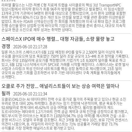
라파엘 홀딩스는 니만-픽병 C형 치료제 트랩솔 사이클로의 핵심 3상 TransportNPC
임상시험에서 마지막 환자가 최종 96주차 방문을 완료했다고 발표했다. 이 임상시험은
13개국 27개 기관에서 94명의 환자를 대상으로 진행되었으며, 소아 환자 10명을 포함한
하위 연구에서 80%가 CGI 점수 개선 또는 안정을 보였고 약물 관련 중대한 이상반응은
없었다. 회사는 FDA와 신약승인신청 전 회의를 개최했으며 미국 내 확대 접근 프로그램
진행 승인을 받아 상업화 단계 바이오텍 기업으로의 전환을 준비 중이나, 대규모 지속적
손실과 현금 소진으로 재무 성과는 취약한 상태다.
스페이스X IPO에 매수 행렬... 대형 자금들, 소량 물량 놓고
경쟁
2026-06-10 21:17:28
일론 머스크의 스페이스X가 6월 11일 예정된 IPO를 앞두고 2,500억 달러 이상의 투자
수요를 끌어모으며 당초 목표였던 750억 달러 조달 규모의 3.5~4배 초과 청약을 기록했다.
회사는 주당 135달러에 공모가를 책정했으며 기업가치 1조 8,000억 달러를 목표로 하고
있고, 6월 12일 나스닥에서 티커 SPCX로 거래를 시작할 예정이다. 스페이스X는 로켓 발사
사업과 스타링크 위성 인터넷 네트워크를 핵심 성장 동력으로 제시했으며, 23조 달러
규모의 AI 관련 기회를 강조하면서 우주 기반 데이터센터 구축 계획을 투자자들에게
소개했다.
오클로 주가 전망... 애널리스트들이 보는 상승 여력은 얼마나
될까
2026-06-10 21:11:34
오클로(OKLO)는 AI 데이터센터 전력 수요 증가로 월가의 주목을 받고 있으나 현금 소진
우려로 연초 대비 20% 하락했다. 증권가는 장기 전망에 낙관적이며, 평균 목표주가는
92.69달러로 현재 대비 45.62%의 상승 여력을 제시한다. 윌리엄 블레어의 제드
도르샤이머는 메타와의 1.2기가와트 전력 공급 계약과 규제 진전을 긍정적으로 평가했고,
웨드부시의 댄 아이브스는 목표주가 110달러(94.7% 상승 여력)를 제시하며 건설·소유·
운영 비즈니스 모델의 우위를 강조했다. 최근 3개월 동안 매수 10건, 보유 7건의 컨센서스
의견이 나왔으며, B. 라일리의 라이언 핑스트는 71% 성공률과 거래당 평균 73.7%
수익률로 가장 정확한 애널리스트로 평가받고 있다.