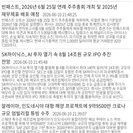
빈패스트, 2026년 6월 25일 연례 주주총회 개최 및 2025년
재무제표 배포 예정
2026-06-10 21:48:25
빈패스트 오토는 2026년 6월 25일 정기 주주총회를 개최하며, 의결권 행사 기준일은
2026년 5월 29일로 설정했다. 회사는 2025년 12월 31일 종료 회계연도의 감사받은
재무제표와 연차보고서를 6월 10일경 주주들에게 배포할 예정이다. 증권가는 빈패스트에
대해 매수 의견과 목표주가 5.00달러를 제시했으나, 팁랭크스 AI 애널리스트는 마이너스
마진, 손실 확대, 지속적인 현금 소진, 마이너스 자기자본 등 취약한 재무 성과를 이유로
중립 의견을 제시했다. 현재 시가총액은 71억 1,000만 달러이며 평균 거래량은 82만
7,503주다.
SK하이닉스, AI 투자 열기 속 8월 14조원 규모 IPO 추진
전망
2026-06-10 21:45:48
SK하이닉스가 AI 투자 열기를 활용해 올 8월 미국에서 최대 140억 달러(약 14조원) 규모의
IPO를 추진할 전망이다. SEC는 6월 22일이 포함된 주에 SK하이닉스의 미국예탁증서
(ADR) 상장 신청을 승인할 가능성이 있으며, 이번 공모는 전체 주식의 약 2~3%를 상장할
계획이다. 세계 2위 메모리 반도체 제조업체이자 엔비디아의 주요 공급업체인
SK하이닉스는 AI 데이터센터용 고대역폭 메모리(HBM) 칩 수요 급증으로 올해 주가가
240% 급등했으며, 5월 이후 시가총액이 1조 달러를 넘어섰다. 회사는 강력한 AI 수요와
메모리 칩 시장 입지 덕분에 IPO 계획에 대해 '엄청나게 긍정적인' 반응을 받았으며,
오픈AI와 앤트로픽의 IPO 계획으로 촉발된 투자자 열기를 활용하려는 것으로 보인다.
알레이마, 인도네시아 대형 해양 프로젝트에 9억9500만 크로나
규모 엄빌리컬 튜빙 수주
2026-06-10 21:39:07
스웨덴 특수강 제조업체 알레이마가 인도네시아 동칼리만탄 해상 쿠테이 노스 허브
프로젝트를 위해 약 9억9500만 크로나(약 1300억원) 규모의 엄빌리컬 튜빙 공급 계약을
체결했다. SAF 2507 합금 기반 튜브는 2026년부터 2030년까지 납품되며 대부분 물량이
2027년에 집중될 예정이고, 이번 수주는 심해 및 해저 응용 분야에서 30년간 쌓아온