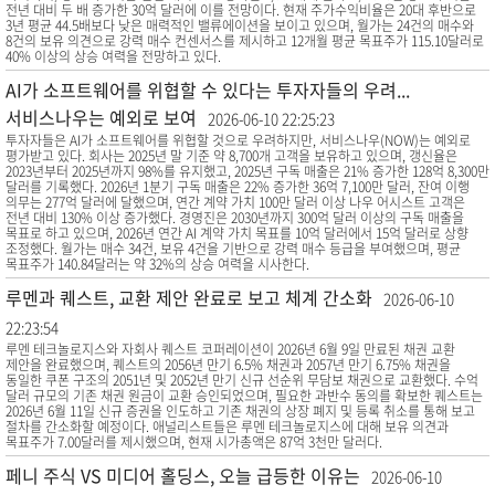
전년 대비 두 배 증가한 30억 달러에 이를 전망이다. 현재 주가수익비율은 20대 후반으로
3년 평균 44.5배보다 낮은 매력적인 밸류에이션을 보이고 있으며, 월가는 24건의 매수와
8건의 보유 의견으로 강력 매수 컨센서스를 제시하고 12개월 평균 목표주가 115.10달러로
40% 이상의 상승 여력을 전망하고 있다.
AI가 소프트웨어를 위협할 수 있다는 투자자들의 우려...
서비스나우는 예외로 보여
2026-06-10 22:25:23
투자자들은 AI가 소프트웨어를 위협할 것으로 우려하지만, 서비스나우(NOW)는 예외로
평가받고 있다. 회사는 2025년 말 기준 약 8,700개 고객을 보유하고 있으며, 갱신율은
2023년부터 2025년까지 98%를 유지했고, 2025년 구독 매출은 21% 증가한 128억 8,300만
달러를 기록했다. 2026년 1분기 구독 매출은 22% 증가한 36억 7,100만 달러, 잔여 이행
의무는 277억 달러에 달했으며, 연간 계약 가치 100만 달러 이상 나우 어시스트 고객은
전년 대비 130% 이상 증가했다. 경영진은 2030년까지 300억 달러 이상의 구독 매출을
목표로 하고 있으며, 2026년 연간 AI 계약 가치 목표를 10억 달러에서 15억 달러로 상향
조정했다. 월가는 매수 34건, 보유 4건을 기반으로 강력 매수 등급을 부여했으며, 평균
목표주가 140.84달러는 약 32%의 상승 여력을 시사한다.
루멘과 퀘스트, 교환 제안 완료로 보고 체계 간소화
2026-06-10
22:23:54
루멘 테크놀로지스와 자회사 퀘스트 코퍼레이션이 2026년 6월 9일 만료된 채권 교환
제안을 완료했으며, 퀘스트의 2056년 만기 6.5% 채권과 2057년 만기 6.75% 채권을
동일한 쿠폰 구조의 2051년 및 2052년 만기 신규 선순위 무담보 채권으로 교환했다. 수억
달러 규모의 기존 채권 원금이 교환 승인되었으며, 필요한 과반수 동의를 확보한 퀘스트는
2026년 6월 11일 신규 증권을 인도하고 기존 채권의 상장 폐지 및 등록 취소를 통해 보고
절차를 간소화할 예정이다. 애널리스트들은 루멘 테크놀로지스에 대해 보유 의견과
목표주가 7.00달러를 제시했으며, 현재 시가총액은 87억 3천만 달러다.
페니 주식 VS 미디어 홀딩스, 오늘 급등한 이유는
2026-06-10