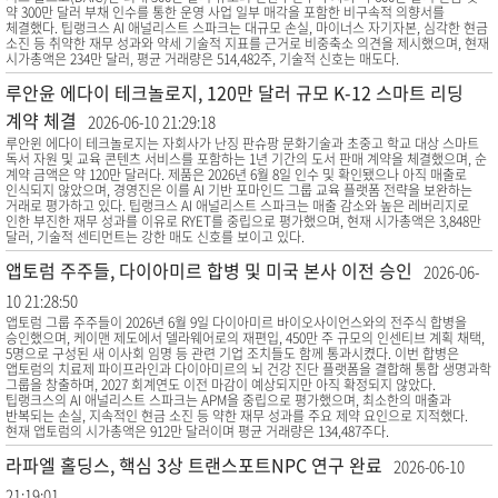
약 300만 달러 부채 인수를 통한 운영 사업 일부 매각을 포함한 비구속적 의향서를
체결했다. 팁랭크스 AI 애널리스트 스파크는 대규모 손실, 마이너스 자기자본, 심각한 현금
소진 등 취약한 재무 성과와 약세 기술적 지표를 근거로 비중축소 의견을 제시했으며, 현재
시가총액은 234만 달러, 평균 거래량은 514,482주, 기술적 신호는 매도다.
루안윤 에다이 테크놀로지, 120만 달러 규모 K-12 스마트 리딩
계약 체결
2026-06-10 21:29:18
루안윈 에다이 테크놀로지는 자회사가 난징 판슈팡 문화기술과 초중고 학교 대상 스마트
독서 자원 및 교육 콘텐츠 서비스를 포함하는 1년 기간의 도서 판매 계약을 체결했으며, 순
계약 금액은 약 120만 달러다. 제품은 2026년 6월 8일 인수 및 확인됐으나 아직 매출로
인식되지 않았으며, 경영진은 이를 AI 기반 포마인드 그룹 교육 플랫폼 전략을 보완하는
거래로 평가하고 있다. 팁랭크스 AI 애널리스트 스파크는 매출 감소와 높은 레버리지로
인한 부진한 재무 성과를 이유로 RYET를 중립으로 평가했으며, 현재 시가총액은 3,848만
달러, 기술적 센티먼트는 강한 매도 신호를 보이고 있다.
앱토럼 주주들, 다이아미르 합병 및 미국 본사 이전 승인
2026-06-
10 21:28:50
앱토럼 그룹 주주들이 2026년 6월 9일 다이아미르 바이오사이언스와의 전주식 합병을
승인했으며, 케이맨 제도에서 델라웨어로의 재편입, 450만 주 규모의 인센티브 계획 채택,
5명으로 구성된 새 이사회 임명 등 관련 기업 조치들도 함께 통과시켰다. 이번 합병은
앱토럼의 치료제 파이프라인과 다이아미르의 뇌 건강 진단 플랫폼을 결합해 통합 생명과학
그룹을 창출하며, 2027 회계연도 이전 마감이 예상되지만 아직 확정되지 않았다.
팁랭크스의 AI 애널리스트 스파크는 APM을 중립으로 평가했으며, 최소한의 매출과
반복되는 손실, 지속적인 현금 소진 등 약한 재무 성과를 주요 제약 요인으로 지적했다.
현재 앱토럼의 시가총액은 912만 달러이며 평균 거래량은 134,487주다.
라파엘 홀딩스, 핵심 3상 트랜스포트NPC 연구 완료
2026-06-10
21:19:01