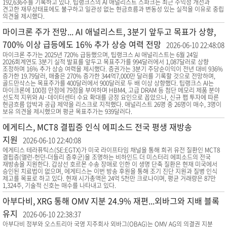
192,636주를 기록하고 있다. 팁랭크스의 AI 애널리스트 스파크는 최근 수익성 개선과
견고한 재무상태표에도 불구하고 일관성 없는 현금흐름과 변동성 있는 실적을 이유로 중립
의견을 제시했다.
마이크론 주가 전망... AI 애널리스트, 3분기 앞두고 목표가 상향,
700% 이상 급등에도 16% 추가 상승 여력 전망
2026-06-10 22:48:08
마이크론 주가는 2025년 720% 급등했으며, 팁랭크스 AI 애널리스트는 6월 24일
2026회계연도 3분기 실적 발표를 앞두고 목표주가를 994달러에서 1,087달러로 상향
조정하며 16% 추가 상승 여력을 제시했다. 증권가는 3분기 주당순이익이 전년 대비 936%
증가한 19.79달러, 매출은 270% 증가한 344억7,000만 달러를 기록할 것으로 전망하며,
골드만삭스는 목표주가를 400달러에서 900달러로 두 배 이상 상향했다. 팁랭크스 AI는
마이크론에 100점 만점에 79점을 부여하며 HBM4, 고급 DRAM 등 첨단 메모리 제품 분야
선도적 지위와 AI·데이터센터 수요 확대를 긍정 요인으로 꼽았으나, 신규 팹 투자에 따른
현금흐름 압박과 공급 제약을 리스크로 지적했다. 애널리스트 26명 중 26명이 매수, 3명이
보유 의견을 제시했으며 평균 목표주가는 939달러다.
에게티스, MCT8 결핍증 인식 에피소드 전국 평생 재방송
지원
2026-06-10 22:40:08
에게티스 테라퓨틱스(SE:EGTX)가 미국 라이프타임 채널을 통해 희귀 유전 질환인 MCT8
결핍증(앨런-헌던-더들리 증후군)을 조명하는 비하인드 더 미스터리 에피소드의 전국
재방송을 지원한다. 갑상선 호르몬 수송 장애로 인한 이 생명 단축 질환은 현재 미국에서
승인된 치료법이 없으며, 에게티스는 이번 방송 후원을 통해 조기 진단 지원과 질병 인식
제고를 목표로 하고 있다. 현재 시가총액은 24억 5천만 크로나이며, 평균 거래량은 87만
1,324주, 기술적 신호는 매수를 나타내고 있다.
아부다비, XRG 통해 OMV 지분 24.9% 재편...외바그와 지배 블록
유지
2026-06-10 22:38:37
아부다비 정부와 오스트리아 국영 지주회사 외바그(OBAG)는 OMV AG의 의결권 지분