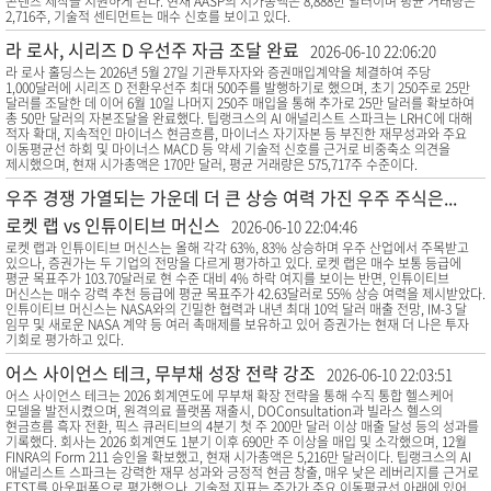
콘텐츠 제작을 지원하게 된다. 현재 AASP의 시가총액은 8,888만 달러이며 평균 거래량은
2,716주, 기술적 센티먼트는 매수 신호를 보이고 있다.
라 로사, 시리즈 D 우선주 자금 조달 완료
2026-06-10 22:06:20
라 로사 홀딩스는 2026년 5월 27일 기관투자자와 증권매입계약을 체결하여 주당
1,000달러에 시리즈 D 전환우선주 최대 500주를 발행하기로 했으며, 초기 250주로 25만
달러를 조달한 데 이어 6월 10일 나머지 250주 매입을 통해 추가로 25만 달러를 확보하여
총 50만 달러의 자본조달을 완료했다. 팁랭크스의 AI 애널리스트 스파크는 LRHC에 대해
적자 확대, 지속적인 마이너스 현금흐름, 마이너스 자기자본 등 부진한 재무성과와 주요
이동평균선 하회 및 마이너스 MACD 등 약세 기술적 신호를 근거로 비중축소 의견을
제시했으며, 현재 시가총액은 170만 달러, 평균 거래량은 575,717주 수준이다.
우주 경쟁 가열되는 가운데 더 큰 상승 여력 가진 우주 주식은...
로켓 랩 vs 인튜이티브 머신스
2026-06-10 22:04:46
로켓 랩과 인튜이티브 머신스는 올해 각각 63%, 83% 상승하며 우주 산업에서 주목받고
있으나, 증권가는 두 기업의 전망을 다르게 평가하고 있다. 로켓 랩은 매수 보통 등급에
평균 목표주가 103.70달러로 현 수준 대비 4% 하락 여지를 보이는 반면, 인튜이티브
머신스는 매수 강력 추천 등급에 평균 목표주가 42.63달러로 55% 상승 여력을 제시받았다.
인튜이티브 머신스는 NASA와의 긴밀한 협력과 내년 최대 10억 달러 매출 전망, IM-3 달
임무 및 새로운 NASA 계약 등 여러 촉매제를 보유하고 있어 증권가는 현재 더 나은 투자
기회로 평가하고 있다.
어스 사이언스 테크, 무부채 성장 전략 강조
2026-06-10 22:03:51
어스 사이언스 테크는 2026 회계연도에 무부채 확장 전략을 통해 수직 통합 헬스케어
모델을 발전시켰으며, 원격의료 플랫폼 재출시, DOConsultation과 빌라스 헬스의
현금흐름 흑자 전환, 픽스 큐러티브의 4분기 첫 주 200만 달러 이상 매출 달성 등의 성과를
기록했다. 회사는 2026 회계연도 1분기 이후 690만 주 이상을 매입 및 소각했으며, 12월
FINRA의 Form 211 승인을 확보했고, 현재 시가총액은 5,216만 달러이다. 팁랭크스의 AI
애널리스트 스파크는 강력한 재무 성과와 긍정적 현금 창출, 매우 낮은 레버리지를 근거로
ETST를 아웃퍼폼으로 평가했으나, 기술적 지표는 주가가 주요 이동평균선 아래에 있어