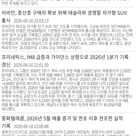
약한 추세를 보이고 있다.
리비안, 중산층 구매자 확보 위해 테슬라와 경쟁할 저가형 SUV
출시
2026-06-10 22:03:13
리비안이 화요일 저가형 전기 SUV 'R2' 인도를 시작했으며, 고성능 버전은 5만7990달러,
프리미엄 모델은 5만4000달러, 기본형은 4만4990달러에 출시될 예정이다. 회사는 지난해
36억 달러 손실을 기록했고 2009년 설립 이후 한 번도 수익을 내지 못했으며, CEO는 전체
수익 달성까지 2030년까지 걸릴 것으로 전망했다. 인도 소식에도 불구하고 주가는 7%
하락했으며, 15명의 애널리스트 중 8명이 매수, 5명이 보유, 2명이 매도를 권고했고, 평균
목표주가는 18.53달러로 17.8% 상승 여력을 나타냈다.
프리네틱스, IM8 급증과 가이던스 상향으로 2026년 1분기 기록
경신
2026-06-10 22:01:30
프리네틱스 그룹은 2026년 1분기 계속 사업 부문 매출 3,600만 달러, 매출총이익 2,330만
달러를 기록했으며, 이는 주력 제품 IM8의 3,380만 달러 매출에 힘입어 전 분기 대비
23.1%, 전년 동기 대비 약 6배 증가한 수치다. 회사는 2026년 2분기 매출 전망을 4,600만
~4,800만 달러로 제시하고, 연간 IM8 매출 가이던스를 1억 9,000만~2억 1,000만 달러로
상향 조정했으며, 2026년 5월 IM8 매출은 약 1,670만 달러로 연환산 약 2억 달러의 반복
매출을 시사했다. 당기순손실은 2,310만 달러로 확대됐으나 이는 디지털 자산과 워런트
부채의 비현금 공정가치 손실에 따른 것이며, 분기 그룹 매출총이익률은 65%를 기록했다.
회사는 보유 디지털 자산 4,130만 달러를 전량 매각했고, 2026년 4분기 3개의 신규 IM8
제품 출시를 계획하고 있으며, 애널리스트들은 매수 의견에 목표주가 36.00달러를
제시했다.
중화텔레콤, 2026년 5월 매출 증가 및 연초 이후 견조한 실적
기록
2026-06-10 22:00:48
중화전신(CHT)은 2026년 5월 매출 197억 5,200만 대만달러, 영업이익 43억 5,000만