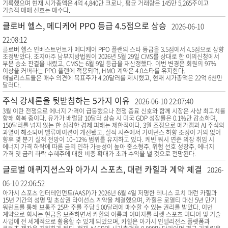
기록했으며 현재 시가총액은 4억 4,840만 크로나, 평균 거래량은 145만 5,265주이고
기술적 매매 신호는 매수다.
클로버 헬스, 메디케어 PPO 등급 4.5점으로 상승
2026-06-10
22:08:12
클로버 헬스 인베스트먼트가 메디케어 PPO 플랜의 스타 등급을 3.5점에서 4.5점으로 상향
조정받았다. 조지아주 남부지방법원이 2026년 5월 29일 CMS를 상대로 한 이의신청에서
부분 승소 판결을 내렸고, CMS는 6월 9일 등급을 재산정했다. 이번 변경은 회원의 97%
이상을 커버하는 PPO 플랜에 적용되며, HMO 계약은 4.0스타를 유지한다.
애널리스트들은 매수 의견에 목표주가 4.20달러를 제시했고, 현재 시가총액은 22억 6천만
달러다.
주식 강세론을 뒷받침하는 5가지 이유
2026-06-10 22:07:40
3월 이란 전쟁으로 에너지 가격이 급등했으나 전쟁 종료 신호와 함께 시장은 사상 최고치를
향해 회복 중이다. 유가가 배럴당 10달러 상승 시 미국 GDP 성장률은 0.1%만 감소하며,
150달러를 넘지 않는 한 심각한 경제 피해는 제한적이다. 3월 조정으로 메가캡과 AI 주식의
과열이 해소되어 밸류에이션이 개선됐고, 실적 시즌에서 가이던스 하향 조정이 거의 없어
향후 몇 분기 실적 전망이 10~12% 범위를 유지하고 있다. 케빈 워시 연준 의장 취임 시
에너지 가격 하락에 따른 금리 인하 가능성이 높아 중소형주, 위험 선호 성장주, 에너지
가격 및 금리 하락 수혜주에 대한 비중 확대가 초과 수익을 낼 것으로 전망된다.
글로벌 애퀴지션스와 아가시 스포츠, 대런 카힐과 계약 체결
2026-
06-10 22:06:52
아가시 스포츠 엔터테인먼트(AASP)가 2026년 6월 4일 저명한 테니스 코치 대런 카힐과
15년 기간의 성명 및 초상권 라이선스 계약을 체결했으며, 카힐은 로열티 대신 5년 만기
워런트를 통해 보통주 25만 주를 주당 5.00달러에 매수할 수 있는 권리를 받았다. 이번
계약으로 회사는 현금을 보존하면서 카힐의 이름과 이미지를 라켓 스포츠 미디어 및 기술
사업에 전 세계적으로 활용할 수 있게 되었으며, 카힐은 아가시 인텔리전스 플랫폼과