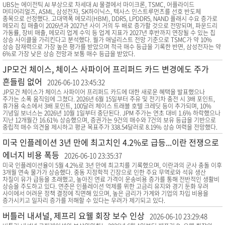
UBS는 에이전틱 AI 부상으로 차세대 AI 물결에서 마이크론, TSMC, 어플라이드
머티어리얼즈, ASML, 삼성전자, SK하이닉스, 텍사스 인스트루먼츠를 선호 반도체
종목으로 선정했다. 고대역폭 메모리(HBM), DDR5, LPDDR5, NAND 플래시 수요 증가로
메모리 칩 매출이 2026년과 2027년 사이 거의 두 배로 증가할 것으로 전망되며, 파운드리
가동률, 장비 매출, 메모리 업계 수익 등 업계 지표가 2027년 후반까지 연장될 수 있는 칩
상승 사이클을 가리킨다고 분석했다. 월가 애널리스트 전망 기준으로 TSMC가 약 10%
상승 잠재력으로 가장 높은 평가를 받았으며 적극 매수 등급을 기록한 반면, 삼성전자는 약
6%로 가장 낮은 상승 전망과 보통 매수 등급을 받았다.
JP모건 체이스, 체이스 사파이어 프리퍼드 카드 변경에도 주가
흔들림 없어
2026-06-10 23:45:32
JP모건 체이스가 체이스 사파이어 프리퍼드 카드에 대한 새로운 혜택을 발표했으나
주가는 소폭 움직임에 그쳤다. 2026년 6월 15일부터 주유 및 전기차 충전 시 3배 포인트,
휴가용 숙소에서 3배 포인트, 100달러 체이스 트래블 호텔 크레딧 등이 추가되며, 10%
기념일 보너스는 2026년 10월 1일부터 중단된다. JPM 주가는 연초 대비 1.6% 하락했으나
지난 12개월간 16.61% 상승했으며, 증권가는 9건의 매수와 7건의 보유 등급을 기반으로
중립적 매수 의견을 제시하고 평균 목표주가 338.54달러로 8.19% 상승 여력을 전망했다.
미국 인플레이션 3년 만에 최고치인 4.2%로 급등...이란 전쟁으로
에너지 비용 폭등
2026-06-10 23:35:37
미국 인플레이션율이 5월 4.2%로 3년 만에 최고치를 기록했으며, 이란과의 군사 충돌 이후
3개월 연속 물가가 상승했다. 중동 지정학적 긴장으로 인한 주요 무역로와 석유 생산
차질이 유가 급등을 초래했고, 높아진 연료 가격이 운송비용 증가를 통해 전반적인 생활비
상승을 주도하고 있다. 연준은 인플레이션 억제를 위한 고금리 유지와 경기 둔화 우려
사이에서 어려운 정책 결정에 직면해 있으며, 높은 금리가 가계와 기업의 차입 비용을
증가시키고 일자리 증가를 저해할 수 있다는 우려가 제기되고 있다.
버틀러 내셔널, 제프리 요웰 회장 보수 인상
2026-06-10 23:29:48