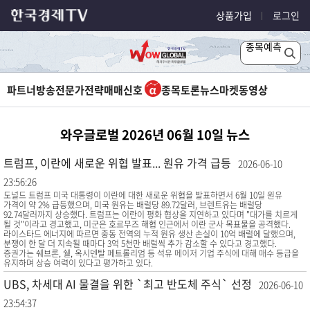
상품가입
로그인
종목예측
파트너방송
전문가전략
매매신호
종목토론
뉴스
마켓
동영상
와우글로벌 2026년 06월 10일 뉴스
트럼프, 이란에 새로운 위협 발표... 원유 가격 급등
2026-06-10
23:56:26
도널드 트럼프 미국 대통령이 이란에 대한 새로운 위협을 발표하면서 6월 10일 원유
가격이 약 2% 급등했으며, 미국 원유는 배럴당 89.72달러, 브렌트유는 배럴당
92.74달러까지 상승했다. 트럼프는 이란이 평화 협상을 지연하고 있다며 "대가를 치르게
될 것"이라고 경고했고, 미군은 호르무즈 해협 인근에서 이란 군사 목표물을 공격했다.
라이스타드 에너지에 따르면 중동 전역의 누적 원유 생산 손실이 10억 배럴에 달했으며,
분쟁이 한 달 더 지속될 때마다 3억 5천만 배럴씩 추가 감소할 수 있다고 경고했다.
증권가는 쉐브론, 쉘, 옥시덴탈 페트롤리엄 등 석유 메이저 기업 주식에 대해 매수 등급을
유지하며 상승 여력이 있다고 평가하고 있다.
UBS, 차세대 AI 물결을 위한 `최고 반도체 주식` 선정
2026-06-10
23:54:37