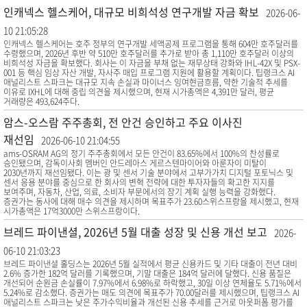
인캐넥스 헬스케어, 대규모 비희석성 연구개발 자금 확보
2026-06-
10 21:05:28
인캐넥스 헬스케어는 호주 정부의 연구개발 세액공제 프로그램을 통해 604만 호주달러를
수령했으며, 2026년 후반 약 510만 호주달러를 추가로 받아 총 1,110만 호주달러 이상의
비희석성 자금을 확보했다. 회사는 이 자금을 부채 없는 재무상태 강화와 IHL-42X 및 PSX-
001 등 핵심 임상 자산 개발, 자사주 매입 프로그램 지원에 활용할 계획이다. 팁랭크스 AI
애널리스트 스파크는 대규모 지속 손실과 마이너스 잉여현금흐름, 약한 기술적 추세를
이유로 IXHL에 대해 중립 의견을 제시했으며, 현재 시가총액은 4,391만 달러, 평균
거래량은 493,624주다.
암스-오스람 주주총회, 전 안건 승인하고 주요 이사진
재선임
2026-06-10 21:04:55
ams-OSRAM AG의 정기 주주총회에서 모든 안건이 83.65%에서 100%의 찬성률로
승인됐으며, 감독이사회 멤버인 안드레아스 게르스텐마이어와 아룬자이 미탈이
2030년까지 재선임됐다. 이는 광 및 센서 기술 분야에서 고부가가치 디지털 포토닉스 및
센서 응용 분야를 중심으로 한 회사의 변혁 전략에 대한 투자자들의 확고한 지지를
보여주며, 자동차, 산업, 의료, 소비자 부문에서의 장기 계획 실행 능력을 강화했다.
증권가는 동사에 대해 매수 의견을 제시하며 목표주가 23.60스위스프랑을 제시했고, 현재
시가총액은 17억3000만 스위스프랑이다.
브레드 파이낸셜, 2026년 5월 대출 성장 및 신용 개선 보고
2026-
06-10 21:03:23
브레드 파이낸셜 홀딩스는 2026년 5월 실적에서 평균 신용카드 및 기타 대출이 전년 대비
2.6% 증가한 182억 달러를 기록했으며, 기말 대출은 184억 달러에 달했다. 신용 품질은
개선되어 순원금 손실률이 7.97%에서 6.98%로 하락했고, 30일 이상 연체율도 5.71%에서
5.24%로 감소했다. 증권가는 매도 의견에 목표주가 70.00달러를 제시했으며, 팁랭크스 AI
애널리스트 스파크는 낮은 주가수익비율과 개선된 신용 추세를 근거로 아웃퍼폼 평가를