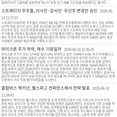
알레이마의 기술력을 입증하며 에너지 부문 장기 매출 가시성을 확보했다는 평가다.
스트래티지 주주들, 이사진·감사인·우선주 변경안 승인
2026-06-
10 21:37:07
스트래티지(MSTR) 주주들은 2026년 6월 8일 연례 주주총회에서 8명의 이사 선임, KPMG
LLP의 독립 감사인 승인, 임원 보상안을 승인했다. 또한 8.00% 시리즈 A 영구 스트라이크
우선주의 청산 우선권 변경과 변동금리 시리즈 A 영구 스트레치 우선주의 배당 지급
주기를 월 1회에서 월 2회로 변경하는 안건을 통과시켰다. 애널리스트들은 MSTR에 대해
매수 의견과 목표주가 400달러를 제시했으며, 현재 시가총액은 410억 1000만 달러, 평균
거래량은 1858만 9017주를 기록하고 있다.
마이크론 주가 하락, 매수 기회일까
2026-06-10 21:36:35
마이크론 주가가 지난 5거래일 동안 14% 하락하고 장전 거래에서 4.6% 추가 하락했으나,
올해 들어서는 228% 급등한 상태다. 하락 원인은 브로드컴의 부진한 가이던스 이후
반도체 업종 전반의 약세, 차익실현, 단기 투자 사이클 우려 등 거시경제 및 업종 압력이
복합적으로 작용한 결과다. 월가는 AI 데이터센터 수요 증가와 DRAM·NAND 메모리 칩
공급 부족이 2027~2028년까지 지속될 것으로 전망하며, 캔터 피츠제럴드는 목표주가를
700달러에서 1,500달러로, 웰스파고는 550달러에서 1,220달러로 상향 조정했다. 증권가는
26건의 매수와 3건의 보유 의견으로 적극 매수를 제시하며, 평균 목표주가 939달러는 현재
수준에서 거의 적정 평가되었음을 시사한다.
콜럼버스 맥키넌, 웰스파고 컨퍼런스에서 전략 발표
2026-06-10
21:34:43
콜럼버스 맥키넌은 웰스파고 산업재 및 소재 컨퍼런스에서 키토 크로스비 인수와 미국
파워 체인 호이스트 및 체인 사업부 매각을 반영한 2026회계연도 프로포마 기준 순매출 약
20억 달러, 조정 EBITDA 마진 약 19%, 잉여현금흐름 6,800만 달러를 제시했다. 회사는
호이스트 및 크레인, 정밀 컨베이어, 자동화, 선형 모션, 리프팅 하드웨어 소모품 등 350억
달러 규모의 전체 시장에서 선도적 위치를 강조하며, 온쇼어링, 노동력 부족, 방위 관련