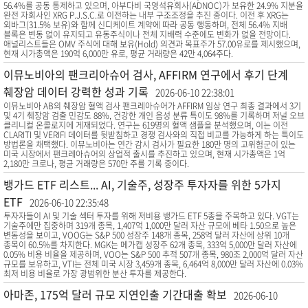
56.4%를 공동 통제하고 있으며, 아부다비 국영석유회사(ADNOC)가 보유한 24.9% 지분을
완전 자회사인 XRG P.J.S.C.로 이전하는 내부 구조조정을 추진 중이다. 이전 후 XRG는
외바그(31.5% 보유)와 함께 신디케이트 계약에 따라 공동 행동하며, 전체 56.4% 지배
블록은 변동 없이 유지되고 유동주식이나 전체 지배력 수준에도 변화가 없을 전망이다.
애널리스트들은 OMV 주식에 대해 보유(Hold) 의견과 목표주가 57.00유로를 제시했으며,
현재 시가총액은 190억 6,000만 유로, 평균 거래량은 42만 4,064주다.
이뮤노비아의 팬크리아슈어 검사, AFFIRM 연구에서 후기 단계
췌장암 데이터 강력한 성과 기록
2026-06-10 22:38:01
이뮤노비아 AB의 췌장암 혈액 검사 팬크레아슈어가 AFFIRM 임상 연구 최종 결과에서 3기
및 4기 췌장암 검출 민감도 88%, 건강한 개인 음성 분류 특이도 98%를 기록하며 저널 오브
클리니컬 온콜로지에 게재되었다. 연구는 619명의 혈액 샘플을 분석했으며, 이는 이전
CLARITI 및 VERIFI 데이터를 뒷받침하고 경쟁 검사와의 직접 비교를 가능하게 하는 특이도
방법론을 채택했다. 이뮤노비아는 연간 감시 검사가 필요한 180만 명의 고위험군이 있는
미국 시장에서 팬크레아슈어의 상업적 출시를 추진하고 있으며, 현재 시가총액은 1억
2,180만 크로나, 평균 거래량은 570만 주를 기록 중이다.
뱅가드 ETF 리스트... AI, 기술주, 성장주 투자자를 위한 5가지
ETF
2026-06-10 22:35:48
투자자들이 AI 및 기술 섹터 투자를 위해 저비용 뱅가드 ETF 5종을 주목하고 있다. VGT는
기술주에만 집중하며 319개 종목, 1,407억 1,000만 달러 자산 규모에 베타 1.50으로 높은
변동성을 보이고, VOOG는 S&P 500 성장주 148개 종목, 258억 달러 자산에 상위 10개
종목이 60.5%를 차지한다. MGK는 메가캡 성장주 62개 종목, 333억 5,000만 달러 자산에
0.05% 비용 비율을 제공하며, VOO는 S&P 500 추적 507개 종목, 980조 2,000억 달러 자산
규모를 보유하고, VTI는 전체 미국 시장 3,459개 종목, 6,464억 8,000만 달러 자산에 0.03%
최저 비용 비율로 가장 광범위한 분산 투자를 제공한다.
아마존, 175억 달러 규모 지연인출 기간대출 확보
2026-06-10