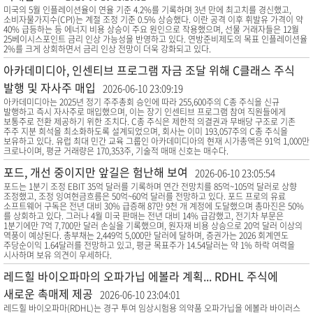
미국의 5월 인플레이션율이 연율 기준 4.2%를 기록하며 3년 만에 최고치를 경신했고,
소비자물가지수(CPI)는 계절 조정 기준 0.5% 상승했다. 이란 공격 이후 휘발유 가격이 약
40% 급등하는 등 에너지 비용 상승이 주요 원인으로 작용했으며, 선물 거래자들은 12월
25베이시스포인트 금리 인상 가능성을 반영하고 있다. 연방준비제도의 목표 인플레이션율
2%를 크게 상회하면서 금리 인상 전망이 더욱 강화되고 있다.
아카데미디아, 인센티브 프로그램 자금 조달 위해 C클래스 주식
발행 및 자사주 매입
2026-06-10 23:09:19
아카데미디아는 2025년 정기 주주총회 승인에 따라 255,600주의 C종 주식을 신규
발행하고 즉시 자사주로 매입했으며, 이는 장기 인센티브 프로그램 참여 직원들에게
보통주로 전환 제공하기 위한 조치다. C종 주식은 제한적 의결권과 무배당 구조로 기존
주주 지분 희석을 최소화하도록 설계되었으며, 회사는 이미 193,057주의 C종 주식을
보유하고 있다. 유럽 최대 민간 교육 그룹인 아카데미디아의 현재 시가총액은 91억 1,000만
크로나이며, 평균 거래량은 170,353주, 기술적 매매 신호는 매수다.
포드, 개선 중이지만 앞길은 험난해 보여
2026-06-10 23:05:54
포드는 1분기 조정 EBIT 35억 달러를 기록하며 연간 전망치를 85억~105억 달러로 상향
조정했고, 조정 잉여현금흐름은 50억~60억 달러를 전망하고 있다. 포드 프로의 유료
소프트웨어 구독은 전년 대비 30% 급증해 87만 9천 개 계정에 도달했으며 총마진은 50%
를 상회하고 있다. 그러나 4월 미국 판매는 전년 대비 14% 급감했고, 전기차 부문은
1분기에만 7억 7,700만 달러 손실을 기록했으며, 원자재 비용 상승으로 20억 달러 이상의
역풍이 예상된다. 총부채는 2,449억 5,000만 달러에 달하며, 증권가는 2026 회계연도
주당순이익 1.64달러를 전망하고 있고, 평균 목표주가 14.54달러는 약 1% 하락 여력을
시사하며 보유 의견이 우세하다.
레드힐 바이오파마의 오파가닙 에볼라 계획... RDHL 주식에
새로운 촉매제 제공
2026-06-10 23:04:01
레드힐 바이오파마(RDHL)는 경구 투여 임상시험용 의약품 오파가닙을 에볼라 바이러스