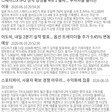
스페이스X IPO 청약 경쟁률 4대 1 돌파... 투자자들 몰리는
이유
2026-06-10 20:54:26
일론 머스크의 스페이스X IPO가 목표 조달액 750억 달러를 크게 초과하는 약 2,500억
달러의 투자자 수요를 끌어모으며 3.5~4배 초과 청약을 기록했다. 회사는 주당 약
135달러에 가격을 책정하고 6월 12일 SPCX 티커로 상장될 예정이며, 이는 스페이스X를
세계에서 가장 가치 있는 상장 기업 중 하나로 만들 것으로 전망된다. 강력한 수요는 재사용
가능한 로켓 기술과 스타링크 인터넷 사업의 빠른 성장에 기반한 것으로, 회사는 수요
충족을 위해 추가 주식 발행이나 공모가 상향 조정을 검토 중이다.
어도비, 내일 2분기 실적 발표... 옵션 트레이더들 주가 9.45% 변동
예상
2026-06-10 20:52:50
어도비가 6월 11일 2026회계연도 2분기 실적을 발표하며, 옵션 거래자들은 주가가
양방향으로 약 9.45% 변동할 것으로 예상하고 있다. 월가는 주당순이익 5.82달러(전년
동기 5.06달러), 매출 64억 5,000만 달러(전년 대비 10% 성장)를 전망하고 있다. 스티펠은
목표주가를 400달러에서 350달러로 하향 조정하면서도 매수 의견을 유지했으며, TD
코웬은 310달러에서 285달러로 하향 조정하고 보유 의견을 제시했다. 증권가 컨센서스는
매수 6건, 보유 10건, 매도 1건으로 보통 매수이며, 평균 목표주가는 311.36달러로 30.89%
의 상승 여력을 시사한다. 어도비 주가는 생성형 AI 도구에 대한 우려로 올해 약 32%
하락했으며, 투자자들은 AI 도입이 실제 매출로 전환되고 있는지 주목하고 있다.
스포티파이, 사용자 확보 경쟁 마무리... 수익화에 집중
2026-06-10
20:52:08
스포티파이는 7억 6,100만 명의 월간 활성 이용자와 2억 9,300만 명의 유료 구독자를
보유한 가운데 이용자 확보에서 수익화 전략으로 전환하고 있으며, 프리미엄 플래티넘
등급이 출시 몇 달 만에 7% 이상의 구독자를 확보하며 가격 결정력을 입증했다. 회사는
유니버설 뮤직 그룹과 AI 라이선스 계약을 체결하고 오디오북 플러스가 100만 명 이상의
유료 이용자와 약 1억 달러의 연간 반복 매출을 달성하는 등 음악을 넘어선 다각화를 추진
중이다. 2030년까지 10억 명 이상의 월간 활성 이용자, 10% 중반대의 매출 연평균 성장률,