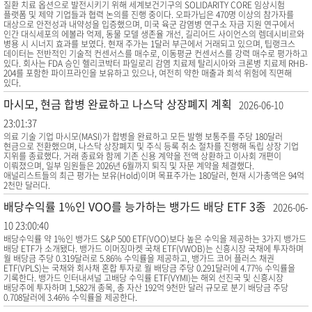
질환 치료 옵션으로 발전시키기 위해 세계보건기구의 SOLIDARITY CORE 임상시험
플랫폼 및 제약 기업들과 협력 논의를 진행 중이다. 오파가닙은 470명 이상의 참가자를
대상으로 안전성과 내약성을 입증했으며, 미국 육군 감염병 연구소 자금 지원 연구에서
인간 대식세포의 에볼라 억제, 동물 모델 생존율 개선, 길리어드 사이언스의 렘데시비르와
병용 시 시너지 효과를 보였다. 현재 주가는 1달러 부근에서 거래되고 있으며, 팁랭크스
데이터는 전반적인 기술적 컨센서스를 매수로, 이동평균 컨센서스를 강력 매수로 평가하고
있다. 회사는 FDA 승인 헬리코박터 파일로리 감염 치료제 탈리시아와 크론병 치료제 RHB-
204를 포함한 파이프라인을 보유하고 있으나, 여전히 약한 매출과 희석 위험에 직면해
있다.
마시모, 현금 합병 완료하고 나스닥 상장폐지 계획
2026-06-10
23:01:37
의료 기술 기업 마시모(MASI)가 합병을 완료하고 모든 발행 보통주를 주당 180달러
현금으로 전환했으며, 나스닥 상장폐지 및 주식 등록 취소 절차를 진행해 독립 상장 기업
지위를 종료했다. 거래 종료와 함께 기존 신용 계약을 전액 상환하고 이사회 개편이
이뤄졌으며, 일부 임원들은 2026년 6월까지 퇴직 및 자문 계약을 체결했다.
애널리스트들의 최근 평가는 보유(Hold)이며 목표주가는 180달러, 현재 시가총액은 94억
2천만 달러다.
배당수익률 1%인 VOO를 능가하는 뱅가드 배당 ETF 3종
2026-06-
10 23:00:40
배당수익률 약 1%인 뱅가드 S&P 500 ETF(VOO)보다 높은 수익을 제공하는 3가지 뱅가드
배당 ETF가 소개됐다. 뱅가드 이머징마켓 국채 ETF(VWOB)는 신흥시장 국채에 투자하며
월 배당금 주당 0.319달러로 5.86% 수익률을 제공하고, 뱅가드 코어 플러스 채권
ETF(VPLS)는 국채와 회사채 혼합 투자로 월 배당금 주당 0.291달러에 4.77% 수익률을
기록한다. 뱅가드 인터내셔널 고배당 수익률 ETF(VYMI)는 해외 선진국 및 신흥시장
배당주에 투자하며 1,582개 종목, 총 자산 192억 9천만 달러 규모로 분기 배당금 주당
0.708달러에 3.46% 수익률을 제공한다.