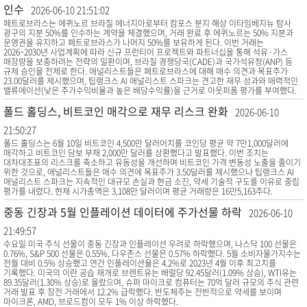
인수
2026-06-10 21:51:02
페트로브라스는 에퀴노르 브라질 에너지아로부터 캄포스 분지 해상 이타임베지뉴 탐사
광구의 지분 50%를 인수하는 계약을 체결했으며, 거래 완료 후 에퀴노르는 50% 지분과
운영권을 유지하고 페트로브라스가 나머지 50%를 보유하게 된다. 이번 거래는
2026~2030년 사업계획에 따라 신규 프런티어 프로젝트와 파트너십을 통해 석유·가스
매장량을 보충하려는 전략의 일환이며, 브라질 경쟁당국(CADE)과 국가석유청(ANP) 등
규제 승인을 전제로 한다. 애널리스트들은 페트로브라스에 대해 매수 의견과 목표주가
23.00달러를 제시했으며, 팁랭크스 AI 애널리스트 스파크는 견고한 재무 성과와 매력적인
밸류에이션(낮은 주가수익비율과 높은 배당수익률)을 근거로 아웃퍼폼 평가를 부여했다.
폴드 홀딩스, 비트코인 매각으로 재무 리스크 완화
2026-06-10
21:50:27
폴드 홀딩스는 6월 10일 비트코인 4,500만 달러어치를 코인당 평균 약 7만1,000달러에
매각하고 비트코인 담보 부채 2,000만 달러를 상환했다고 발표했다. 이번 조치는
대차대조표의 리스크를 축소하고 유동성을 개선하며 비트코인 가격 변동성 노출을 줄이기
위한 것으로, 애널리스트들은 매수 의견에 목표주가 3.50달러를 제시했으나 팁랭크스 AI
애널리스트 스파크는 지속적인 대규모 손실과 현금 소진, 약세 기술적 구도를 이유로 중립
평가를 내렸다. 현재 시가총액은 3,108만 달러이며 평균 거래량은 16만5,163주다.
중동 긴장과 5월 인플레이션 데이터에 주가선물 하락
2026-06-10
21:49:57
수요일 미국 주식 선물이 중동 긴장과 인플레이션 우려로 하락했으며, 나스닥 100 선물은
0.76%, S&P 500 선물은 0.55%, 다우존스 선물은 0.57% 하락했다. 5월 소비자물가지수는
전월 대비 0.5% 상승했고 연간 인플레이션율은 4.2%로 2023년 4월 이후 최고치를
기록했다. 미국의 이란 공습 재개로 브렌트유는 배럴당 92.45달러(1.09% 상승), WTI유는
89.35달러(1.30% 상승)로 올랐으며, 슈퍼 마이크로 컴퓨터는 70억 달러 규모의 주식 관련
거래 발표 후 장전 거래에서 12.2% 급락했다. 반도체주는 전반적으로 약세를 보이며
마이크론, AMD, 브로드컴이 모두 1% 이상 하락했다.