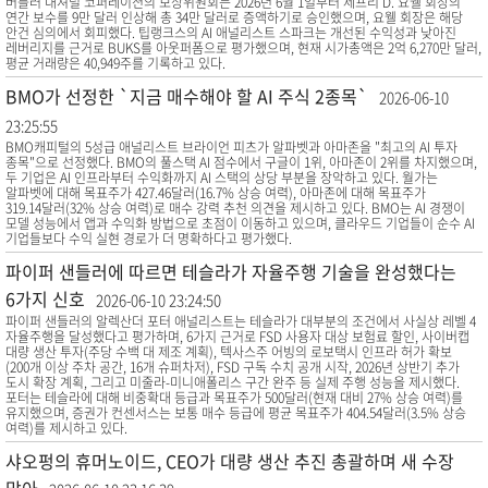
버틀러 내셔널 코퍼레이션의 보상위원회는 2026년 6월 1일부터 제프리 D. 요웰 회장의
연간 보수를 9만 달러 인상해 총 34만 달러로 증액하기로 승인했으며, 요웰 회장은 해당
안건 심의에서 회피했다. 팁랭크스의 AI 애널리스트 스파크는 개선된 수익성과 낮아진
레버리지를 근거로 BUKS를 아웃퍼폼으로 평가했으며, 현재 시가총액은 2억 6,270만 달러,
평균 거래량은 40,949주를 기록하고 있다.
BMO가 선정한 `지금 매수해야 할 AI 주식 2종목`
2026-06-10
23:25:55
BMO캐피털의 5성급 애널리스트 브라이언 피츠가 알파벳과 아마존을 "최고의 AI 투자
종목"으로 선정했다. BMO의 풀스택 AI 점수에서 구글이 1위, 아마존이 2위를 차지했으며,
두 기업은 AI 인프라부터 수익화까지 AI 스택의 상당 부분을 장악하고 있다. 월가는
알파벳에 대해 목표주가 427.46달러(16.7% 상승 여력), 아마존에 대해 목표주가
319.14달러(32% 상승 여력)로 매수 강력 추천 의견을 제시하고 있다. BMO는 AI 경쟁이
모델 성능에서 앱과 수익화 방법으로 초점이 이동하고 있으며, 클라우드 기업들이 순수 AI
기업들보다 수익 실현 경로가 더 명확하다고 평가했다.
파이퍼 샌들러에 따르면 테슬라가 자율주행 기술을 완성했다는
6가지 신호
2026-06-10 23:24:50
파이퍼 샌들러의 알렉산더 포터 애널리스트는 테슬라가 대부분의 조건에서 사실상 레벨 4
자율주행을 달성했다고 평가하며, 6가지 근거로 FSD 사용자 대상 보험료 할인, 사이버캡
대량 생산 투자(주당 수백 대 제조 계획), 텍사스주 어빙의 로보택시 인프라 허가 확보
(200개 이상 주차 공간, 16개 슈퍼차저), FSD 구독 수치 공개 시작, 2026년 상반기 추가
도시 확장 계획, 그리고 미줄라-미니애폴리스 구간 완주 등 실제 주행 성능을 제시했다.
포터는 테슬라에 대해 비중확대 등급과 목표주가 500달러(현재 대비 27% 상승 여력)를
유지했으며, 증권가 컨센서스는 보통 매수 등급에 평균 목표주가 404.54달러(3.5% 상승
여력)를 제시하고 있다.
샤오펑의 휴머노이드, CEO가 대량 생산 추진 총괄하며 새 수장