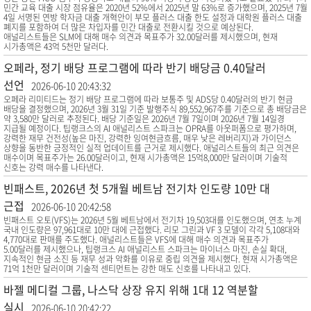
민간 교육 대출 시장 점유율은 2020년 52%에서 2025년 말 63%로 증가했으며, 2025년 7월
4일 서명된 연방 학자금 대출 개혁안이 부모 플러스 대출 한도 설정과 대학원 플러스 대출
폐지를 포함하여 더 많은 차입자를 민간 대출로 전환시킬 것으로 예상된다.
애널리스트들은 SLM에 대해 매수 의견과 목표주가 32.00달러를 제시했으며, 현재
시가총액은 43억 5천만 달러다.
오페라, 정기 배당 프로그램에 따라 반기 배당금 0.40달러
선언
2026-06-10 20:43:32
오페라 리미티드는 정기 배당 프로그램에 따라 보통주 및 ADS당 0.40달러의 반기 현금
배당을 결정했으며, 2026년 3월 31일 기준 발행주식 89,552,967주를 기준으로 총 배당금은
약 3,580만 달러로 추정된다. 배당 기준일은 2026년 7월 7일이며 2026년 7월 14일경
지급될 예정이다. 팁랭크스의 AI 애널리스트 스파크는 OPRA를 아웃퍼폼으로 평가하며,
강력한 재무 건전성(높은 마진, 강력한 잉여현금흐름, 매우 낮은 레버리지)과 가이던스
상향을 동반한 긍정적인 실적 업데이트를 근거로 제시했다. 애널리스트들의 최근 의견은
매수이며 목표주가는 26.00달러이고, 현재 시가총액은 15억8,000만 달러이며 기술적
신호는 강력 매수를 나타낸다.
빈패스트, 2026년 첫 5개월 베트남 전기차 인도량 10만 대
근접
2026-06-10 20:42:58
빈패스트 오토(VFS)는 2026년 5월 베트남에서 전기차 19,503대를 인도했으며, 연초 누계
국내 인도량은 97,961대로 10만 대에 근접했다. 리모 그린과 VF 3 모델이 각각 5,108대와
4,770대로 판매를 주도했다. 애널리스트들은 VFS에 대해 매수 의견과 목표주가
5.00달러를 제시했으나, 팁랭크스 AI 애널리스트 스파크는 마이너스 마진, 손실 확대,
지속적인 현금 소진 등 재무 성과 악화를 이유로 중립 의견을 제시했다. 현재 시가총액은
71억 1천만 달러이며 기술적 센티먼트는 강한 매도 신호를 나타내고 있다.
바젤 메디컬 그룹, 나스닥 상장 유지 위해 1대 12 역분할
실시
2026-06-10 20:42:22