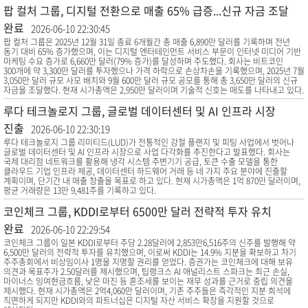
팝 컬처 그룹, 디지털 전환으로 매출 65% 급증...신규 자금 조달
완료
2026-06-10 22:30:45
팝 컬처 그룹은 2025년 12월 31일 종료 6개월간 총 매출 6,890만 달러를 기록하며 전년
동기 대비 65% 증가했으며, 이는 디지털 엔터테인먼트 서비스 부문이 인터넷 미디어 기반
마케팅 수요 증가로 6,660만 달러(79% 증가)를 달성하며 주도했다. 회사는 비트코인
300개에 약 3,300만 달러를 투자했으나 가격 하락으로 손상차손을 기록했으며, 2025년 7월
3,050만 달러 규모 사모 배치와 9월 600만 달러 규모 공모를 통해 총 3,650만 달러의 신규
자금을 조달했다. 현재 시가총액은 2,950만 달러이며 기술적 신호는 매도를 나타내고 있다.
루다 테크놀로지 그룹, 글로벌 데이터센터 및 AI 인프라 시장
진출
2026-06-10 22:30:19
루다 테크놀로지 그룹 리미티드(LUD)가 전통적인 강철 플랜지 및 피팅 사업에서 벗어나
글로벌 데이터센터 및 AI 인프라 시장으로 사업 다각화를 추진한다고 발표했다. 회사는
국제 대리점 네트워크를 활용해 냉각 시스템 주변기기 공급, 토큰 수출 모델을 통한
클라우드 기업 인프라 제공, 데이터센터 하드웨어 거래 등 네 가지 주요 분야에 진출할
계획이며, 단기간 내 매출 창출을 목표로 하고 있다. 현재 시가총액은 1억 870만 달러이며,
평균 거래량은 13만 9,481주를 기록하고 있다.
코인체크 그룹, KDDI로부터 6500만 달러 전략적 투자 유치
완료
2026-06-10 22:29:54
코인체크 그룹이 일본 KDDI로부터 주당 2.28달러에 2,853만6,516주의 신주를 발행해 약
6,500만 달러의 전략적 투자를 유치했으며, 이로써 KDDI는 14.9% 지분을 확보하고 차기
주주총회에서 비상임이사 1명을 지명할 권리를 얻었다. 증권가는 코인체크에 대해 보유
의견과 목표주가 2.50달러를 제시했으며, 팁랭크스 AI 애널리스트 스파크는 최근 손실,
마이너스 잉여현금흐름, 낮은 마진 등 혼조세를 보이는 재무 성과를 근거로 중립 의견을
제시했다. 현재 시가총액은 2억4,060만 달러이며, 기존 주주들은 즉각적인 지분 희석에
직면하게 되지만 KDDI와의 파트너십은 디지털 자산 서비스 확장을 지원할 것으로