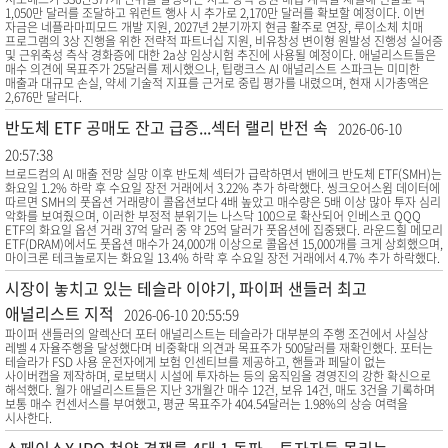
1,050만 달러를 조달하고 워런트 행사 시 추가로 2,170만 달러를 확보할 예정이다. 이번
자금은 네플라마피모드 개발 지원, 2027년 2분기까지 현금 활주로 연장, 루이소체 치매
프로그램의 3상 진행을 위한 전략적 파트너십 지원, 비유창성 변이형 원발성 진행성 실어증
및 근위축성 측삭 경화증에 대한 2a상 임상시험 추진에 사용될 예정이다. 애널리스트들은
매수 의견에 목표주가 25달러를 제시했으나, 팁랭크스 AI 애널리스트 스파크는 미미한
매출과 대규모 손실, 약세 기술적 지표를 근거로 중립 평가를 내렸으며, 현재 시가총액은
2,676만 달러다.
반도체 ETF 공매도 잔고 급증...섹터 랠리 반전 속
2026-06-10
20:57:38
브로드컴의 AI 매출 전망 실망 이후 반도체 섹터가 급락하면서 밴에크 반도체 ETF(SMH)는
화요일 1.2% 하락 후 수요일 장전 거래에서 3.22% 추가 하락했다. 씽크오어스윔 데이터에
따르면 SMH의 풋옵션 거래량이 콜옵션보다 4배 높았고 매수량은 5배 이상 많아 투자 심리
악화를 보여줬으며, 이러한 부정적 분위기는 나스닥 100으로 확산되어 인베스코 QQQ
ETF의 화요일 옵션 거래 37억 달러 중 약 25억 달러가 풋옵션에 집중됐다. 라운드힐 메모리
ETF(DRAM)에서도 풋옵션 매수가 24,000개 이상으로 콜옵션 15,000개를 크게 상회했으며,
마이크론 테크놀로지는 화요일 13.4% 하락 후 수요일 장전 거래에서 4.7% 추가 하락했다.
시장이 놓치고 있는 테슬라 이야기, 파이퍼 샌들러 최고
애널리스트 지적
2026-06-10 20:55:59
파이퍼 샌들러의 알렉산더 포터 애널리스트는 테슬라가 대부분의 주행 조건에서 사실상
레벨 4 자율주행을 달성했다며 비중확대 의견과 목표주가 500달러를 재확인했다. 포터는
테슬라가 FSD 사용 운전자에게 보험 인센티브를 제공하고, 핸들과 페달이 없는
사이버캡을 제작하며, 로보택시 시설에 투자하는 등의 움직임을 경영진의 강한 확신으로
해석했다. 월가 애널리스트들은 지난 3개월간 매수 12건, 보유 14건, 매도 3건을 기록하며
보통 매수 컨센서스를 부여했고, 평균 목표주가 404.54달러는 1.98%의 상승 여력을
시사한다.