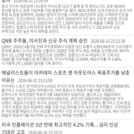
맞아
2026-06-10 23:16:39
중국 전기차 제조업체 샤오펑의 허샤오펑 CEO가 올해 말 첫 휴머노이드 로봇 IRON의
양산을 앞두고 로봇 사업부를 직접 총괄하기로 했다. IRON 로봇은 22개 자유도의 손과 3개
튜링 AI 칩을 탑재하며, 2026년 말까지 양산을 시작해 2027년부터 상업 고객에게 인도될
예정이다. 모건스탠리는 휴머노이드 시장이 2050년까지 5조 달러 규모로 성장할 것으로
전망하며, 골드만삭스는 2035년까지 연간 1,500억 달러 이상의 매출을 기록할 것으로
추정한다. 팁랭크스에 따르면 로봇 관련 주식 중 서브 로보틱스가 159.31%의 상승
여력으로 가장 높은 투자 매력을 보인다.
QNB 주주들, 이사진과 신규 주식 계획 승인
2026-06-10 23:15:38
QNB는 2026년 6월 9일 연례 주주총회에서 의결권 있는 보통주 4,993,046주의 소유주들이
참여해 클래스 II 이사 4명을 선출하고 2026년 직원 주식 매입 계획을 승인했으며, 베이커
틸리 US, LLP를 독립 감사법인으로 선임했다. 팁랭크스의 AI 애널리스트 스파크는
QNBC를 아웃퍼폼으로 평가했으며, 주가수익비율 13.594배, 배당수익률 약 3.48%,
시가총액 2억 1,650만 달러를 기록 중이다.
애널리스트들이 아카데미 스포츠 앤 아웃도어스 목표주가를 낮춘
이유는
2026-06-10 23:13:50
아카데미 스포츠 앤 아웃도어스(ASO) 주식이 조정 주당순이익이 예상치를 상회했음에도
불구하고 수요일 2.82% 하락했으며, 여러 증권사가 목표주가를 하향 조정했다.
트루이스트 파이낸셜은 목표주가를 54달러에서 52달러로, 웰스파고는 56달러에서
50달러로, 골드만삭스는 67달러에서 60달러로, JP모건은 60달러에서 59달러로 각각
낮췄다. 애널리스트들은 회사의 2026년 가이던스 하단 상향 조정에도 불구하고 관세 환급
기대가 포함된 점과 동일매장 매출 지표 언급 회피를 우려 요인으로 지적했다. 구겐하임의
존 하인보켈 애널리스트는 ASO를 커버하는 가장 수익성 높은 애널리스트로, 매수 의견과
65달러 목표주가를 제시하며 31.5% 상승 여력을 전망했다.
미국 인플레이션 3년 만에 최고치인 4.2% 기록... 금리 인상
기대감 고조
2026-06-10 23:10:52