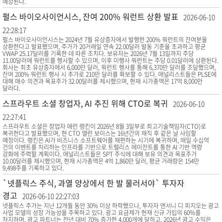
예상된다.
펄스 바이오사이언시스, 잔여 200% 워런트 상환 발표
2026-06-10
22:28:17
펄스 바이오사이언시스는 2024년 7월 유상증자에서 발행한 200% 워런트의 잔여분을
상환한다고 발표했으며, 주가가 20거래일 연속 22.00달러 발동 기준을 초과하고 평균
VWAP 25.17달러를 기록한 데 따른 조치다. 보유자는 2026년 7월 13일까지 주당
11.00달러에 워런트를 행사할 수 있으며, 이후 미행사 워런트는 주당 0.01달러에 상환된다.
회사는 최초 유상증자에서 6,000만 달러, 워런트 행사를 통해 6,370만 달러를 조달했으며,
잔여 200% 워런트 행사 시 추가로 210만 달러를 확보할 수 있다. 애널리스트들은 PLSE에
대해 매수 의견과 목표주가 32.00달러를 제시했으며, 현재 시가총액은 17억 8,000만
달러다.
스프라우트 소셜 창업자, AI 추진 위해 CTO로 복귀
2026-06-10
22:27:41
스프라우트 소셜은 창업자 애런 랭킨이 2026년 8월 3일부로 최고기술책임자(CTO)로
복귀한다고 발표했으며, 현 CTO 앨런 보이스는 16년간의 재직 후 같은 날 사임할
예정이다. 랭킨은 AI가 비즈니스 소프트웨어를 재편하는 시기에 복귀하며, 매일 수십억
건의 이벤트를 처리하는 인프라를 기반으로 트렐리스 에이전트를 통한 AI 기반 역량
강화에 주력할 계획이다. 애널리스트들은 SPT 주식에 대해 보유 의견과 목표주가
10.00달러를 제시했으며, 현재 시가총액은 4억 1,860만 달러, 평균 거래량은 154만
9,498주를 기록하고 있다.
`넷플릭스 주식, 과열 양상에서 한 발 물러서야` 투자자
경고
2026-06-10 22:27:03
넷플릭스 주가는 지난 12개월 동안 30% 이상 하락했으나, 투자자 앤서니 디 피지오는 광고
사업 모델의 성장 가능성을 주목하고 있다. 광고 요금제가 현재 신규 가입의 60%를
차지하며, 광고 파트너는 전년 대비 70% 증가한 4,000개에 달하고, 2026년 광고 수익은