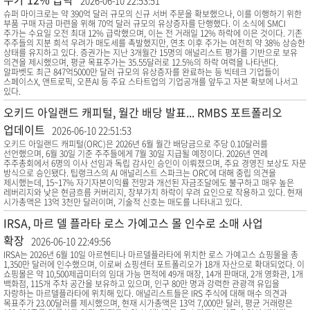
2026-06-10 22:53:51
슈퍼 마이크로는 약 390억 달러 규모의 신규 서버 주문을 확보했으나, 이를 이행하기 위한
부품 구매 자금 마련을 위해 70억 달러 규모의 유상증자를 단행했다. 이 소식에 SMCI
주가는 수요일 오전 최대 12% 급락했으며, 이는 전 거래일 12% 하락에 이은 것이다. 기존
주주들의 지분 희석 우려가 매도세를 촉발했지만, 연초 이후 주가는 여전히 약 38% 상승한
상태를 유지하고 있다. 증권가는 지난 3개월간 15명의 애널리스트 평가를 기반으로 보유
의견을 제시했으며, 평균 목표주가는 35.55달러로 12.5%의 하락 여력을 나타낸다.
알파벳도 최근 847억5000만 달러 규모의 유상증자를 완료하는 등 빅테크 기업들이
스페이스X, 앤트로픽, 오픈AI 등 주요 스타트업의 기업공개를 앞두고 자본 확보에 나서고
있다.
오키드 아일랜드 캐피털, 월간 배당 발표... RMBS 포트폴리오
업데이트
2026-06-10 22:51:53
오키드 아일랜드 캐피털(ORC)은 2026년 6월 월간 배당금으로 주당 0.10달러를
선언했으며, 6월 30일 기준 주주들에게 7월 30일 지급될 예정이다. 2026년 연례
주주총회에서 6명의 이사 선임과 독립 감사인 승인이 이뤄졌으며, 주요 경영진 보상도 자문
방식으로 승인됐다. 팁랭크스의 AI 애널리스트 스파크는 ORC에 대해 중립 의견을
제시했는데, 15~17% 자기자본이익률 전망과 개선된 자금조달에도 불구하고 매우 높은
레버리지와 낮은 현금흐름 커버리지, 장부가치 하락이 우려 요인으로 작용하고 있다. 현재
시가총액은 13억 3천만 달러이며, 기술적 신호는 매도를 나타내고 있다.
IRSA, 마르 델 플라타 로스 가예고스 몰 인수로 소매 사업
확장
2026-06-10 22:49:56
IRSA는 2026년 6월 10일 아르헨티나 마르델플라타에 위치한 로스 가예고스 쇼핑몰을 총
1,350만 달러에 인수했으며, 이로써 쇼핑센터 포트폴리오가 18개 자산으로 확대되었다. 이
쇼핑몰은 약 10,500제곱미터의 임대 가능 면적에 49개 매장, 14개 판매대, 2개 영화관, 1개
백화점, 115개 주차 공간을 보유하고 있으며, 인구 80만 명과 강력한 관광객 유입을
자랑하는 마르델플라타에 위치해 있다. 애널리스트들은 IRS 주식에 대해 매수 의견과
목표주가 23.00달러를 제시했으며, 현재 시가총액은 13억 7,000만 달러, 평균 거래량은