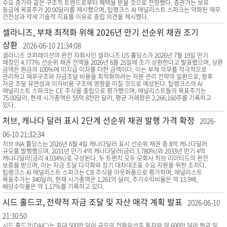
수요 증가와 같은 구조적 트렌드로부터 혜택을 받을 것으로 전망했다. 증권가는 보유
등급에 목표주가 20.00달러를 제시했으며, 팁랭크스 AI 애널리스트 스파크는 약화된 재무
건전성과 약세 기술적 지표를 이유로 중립 의견을 제시했다.
셀라니즈, 부채 최적화 위해 2026년 만기 선순위 채권 조기
상환
2026-06-10 21:34:08
셀라니즈 코퍼레이션의 완전 자회사인 셀라니즈 US 홀딩스가 2026년 7월 19일 만기
예정인 4.777% 선순위 채권 전액을 2026년 6월 25일에 조기 상환한다고 발표했으며, 상환
금액은 원금의 100%에 미지급 이자를 더한 금액이다. 이는 부채 의무를 적극적으로
관리하고 재무구조와 자금조달 비용을 최적화하려는 자본 관리 전략의 일환으로, 향후
자금 조달 유연성과 이자비용 구조에 영향을 미칠 것으로 예상된다. 팁랭크스의 AI
애널리스트 스파크는 CE 주식을 중립으로 평가했으며, 애널리스트들의 목표주가는
75.00달러, 현재 시가총액은 55억 8천만 달러, 평균 거래량은 2,266,160주를 기록하고
있다.
처브, 캐나다 달러 표시 2단계 선순위 채권 발행 가격 확정
2026-
06-10 21:32:34
처브 INA 홀딩스는 2026년 6월 4일 캐나다달러 표시 선순위 채권 총 8억 캐나다달러
규모를 발행했으며, 2031년 만기 4억 캐나다달러(금리 3.780%)와 2033년 만기 4억
캐나다달러(금리 4.034%)로 구성된다. 두 트랜치 모두 모회사 처브 리미티드의 완전
보증을 받으며, 이는 자금 조달 다각화와 장기 대차대조표 수요 지원을 위한 조치다.
팁랭크스 AI 애널리스트 스파크는 CB 주식을 아웃퍼폼으로 평가하며, 애널리스트
목표주가는 340달러, 현재 시가총액은 1,261억 달러, 주가수익비율은 약 13.9배,
배당수익률은 약 1.17%를 기록하고 있다.
시드 홀드코, 전략적 자금 조달 및 자산 매각 계획 발표
2026-06-10
21:30:50
시드 홀드코(DAIC)는 최대 500만 달러 규모의 전환우선주 투자와 약 600만 달러 현금 및