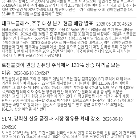
35~40%의 총마진, 약 20%의 영업이익률을 목표로 하고 있으며, 증권가는 평균 목표주가
604.09달러로 현재 주가 496.22달러 대비 약 21.74%의 상승 여력을 제시하고 있다. 주가는
지난 12개월간 약 30% 하락했으나, 밸류에이션은 주가수익비율 33배, 잉여현금흐름 대비
35.4배로 프리미엄 수준을 유지하고 있다.
테크노글래스, 주주 대상 분기 현금 배당 발표
2026-06-10 20:46:25
테크노글라스(TGLS)는 2026년 2분기 주당 0.15달러(연간 0.60달러)의 분기 현금 배당을
결정했으며, 2026년 6월 30일 기준 주주들에게 7월 31일 지급될 예정이다. 애널리스트들은
매수 의견과 목표주가 55달러를 제시했으며, 팁랭크스 AI 애널리스트 스파크는 강력한
수익성과 보수적인 대차대조표를 근거로 아웃퍼폼 평가를 내렸으나, 약한 잉여현금흐름
전환율과 관세·알루미늄 인플레이션·환율 등으로 인한 단기 마진 압박을 우려 요인으로
지적했다. 현재 시가총액은 20억 2천만 달러이며, 미국 매출이 전체의 95%를 차지하는
미국 내 두 번째 규모의 유리 가공업체다.
로젠블랫이 퀀텀 컴퓨팅 주식에서 131% 상승 여력을 보는
이유
2026-06-10 20:45:47
로젠블랫 시큐리티즈의 존 맥피크 애널리스트는 퀀텀 컴퓨팅(QUBT) 주식에 대해 매수
의견을 유지하며 목표주가 22달러를 제시했는데, 이는 현재 대비 131.5% 상승 여력을
의미한다. 회사는 약 14억 달러의 현금과 미미한 부채를 보유하고 있으며, 연간 약 4,000만
~4,500만 달러의 이자 수익을 창출해 연간 약 8,000만 달러의 비용 중 상당 부분을
충당하고 있어 단기 현금 고갈 위험이 거의 없다. 디랙 3 플랫폼 개선 버전과 추가 제품
판매가 단기 촉매제로 작용할 것으로 예상되며, 팁랭크스에서는 4건의 매수와 1건의 보유
의견을 바탕으로 강력 매수 컨센서스 등급을 받고 있고 평균 목표주가 19.40달러는
104.1% 상승 여력을 시사한다.
SLM, 강력한 신용 품질과 시장 점유율 확대 강조
2026-06-10
20:45:10
SLM은 2026년 6월 10일 모건스탠리 컨퍼런스에서 민간 교육 대출의 신용 품질이 견조하며
평균 승인 FICO 점수가 상승하고 대출의 90% 이상이 공동 서명되었다고 발표했다. 회사의