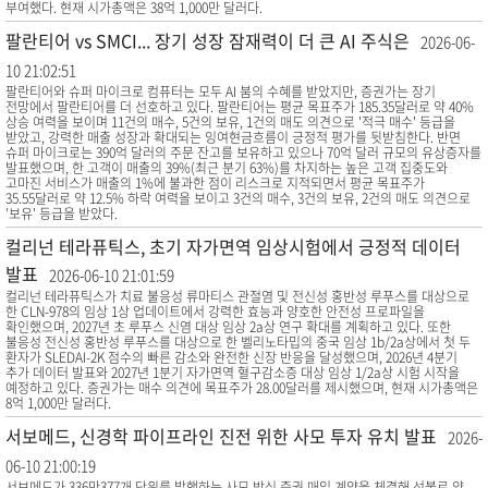
부여했다. 현재 시가총액은 38억 1,000만 달러다.
팔란티어 vs SMCI... 장기 성장 잠재력이 더 큰 AI 주식은
2026-06-
10 21:02:51
팔란티어와 슈퍼 마이크로 컴퓨터는 모두 AI 붐의 수혜를 받았지만, 증권가는 장기
전망에서 팔란티어를 더 선호하고 있다. 팔란티어는 평균 목표주가 185.35달러로 약 40%
상승 여력을 보이며 11건의 매수, 5건의 보유, 1건의 매도 의견으로 '적극 매수' 등급을
받았고, 강력한 매출 성장과 확대되는 잉여현금흐름이 긍정적 평가를 뒷받침한다. 반면
슈퍼 마이크로는 390억 달러의 주문 잔고를 보유하고 있으나 70억 달러 규모의 유상증자를
발표했으며, 한 고객이 매출의 39%(최근 분기 63%)를 차지하는 높은 고객 집중도와
고마진 서비스가 매출의 1%에 불과한 점이 리스크로 지적되면서 평균 목표주가
35.55달러로 약 12.5% 하락 여력을 보이고 3건의 매수, 3건의 보유, 2건의 매도 의견으로
'보유' 등급을 받았다.
컬리넌 테라퓨틱스, 초기 자가면역 임상시험에서 긍정적 데이터
발표
2026-06-10 21:01:59
컬리넌 테라퓨틱스가 치료 불응성 류마티스 관절염 및 전신성 홍반성 루푸스를 대상으로
한 CLN-978의 임상 1상 업데이트에서 강력한 효능과 양호한 안전성 프로파일을
확인했으며, 2027년 초 루푸스 신염 대상 임상 2a상 연구 확대를 계획하고 있다. 또한
불응성 전신성 홍반성 루푸스를 대상으로 한 벨리노타밉의 중국 임상 1b/2a상에서 첫 두
환자가 SLEDAI-2K 점수의 빠른 감소와 완전한 신장 반응을 달성했으며, 2026년 4분기
추가 데이터 발표와 2027년 1분기 자가면역 혈구감소증 대상 임상 1/2a상 시험 시작을
예정하고 있다. 증권가는 매수 의견에 목표주가 28.00달러를 제시했으며, 현재 시가총액은
8억 1,000만 달러다.
서보메드, 신경학 파이프라인 진전 위한 사모 투자 유치 발표
2026-
06-10 21:00:19
서보메드가 336만377개 단위를 발행하는 사모 방식 증권 매입 계약을 체결해 선불로 약