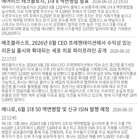
에어리스 테크놀로지, 1대 8 액면병합 발표
2026-06-10 22:19:33
에어리스 테크놀로지는 2026년 6월 12일부터 클래스 A 보통주에 대해 1대 8 액면병합을
실시하며, 이로 인해 발행 주식수는 약 4,590만 주에서 약 570만 주로 감소하고
수권주식수는 5억 주에서 6,250만 주로 줄어든다. 이번 조치는 주당 거래가격을 높이고
나스닥 캐피털 마켓의 최소 호가 규정 준수를 위한 것으로, 팁랭크스 AI 애널리스트
스파크는 마이너스 자본과 나스닥 상장폐지 절차로 인한 높은 기업 리스크를 이유로
AERT에 대해 중립 의견을 제시했다. 현재 시가총액은 3,970만 달러이며 평균 거래량은
335,819주다.
메조블라스트, 2026년 6월 CEO 프레젠테이션에서 수익성 있는
리온실 출시와 확대되는 세포 치료 파이프라인 공개
2026-06-10
22:17:57
메조블라스트는 2026년 6월 2일 ASX CEO 프레젠테이션에서 FDA 승인 중간엽 줄기세포
제품 라이온실이 미국 출시 이후 1억 달러 이상의 순매출을 기록했으며, 2026 회계연도
3분기에만 3,030만 달러의 매출을 달성했다고 발표했다. 라이온실은 93% 매출총이익률로
높은 수익성을 보이며 만성 요통, 심부전 등 적응증 확대를 위한 3상 프로그램 재투자가
가능하고, 회사는 메이요 클리닉 및 베일러 의과대학과 협력하여 차세대 유전자 변형
중간엽 줄기세포 플랫폼을 개발 중이다. 증권가는 메조블라스트에 대해 매수 의견과
목표주가 35달러를 제시했으나, 팁랭크스 AI 애널리스트 스파크는 지속적인 손실과 현금
유출로 인한 약한 재무 성과를 이유로 중립 의견을 유지하고 있으며, 현재 시가총액은 18억
5,000만 달러다.
에니로, 6월 1대 50 액면병합 및 신규 ISIN 발행 예정
2026-06-10
22:12:45
에니로 그룹 AB는 2026년 6월 17일부터 1대 50 액면병합을 실시하여 총 주식 수를 7억
4,618만 2,472주에서 1,492만 3,649주로 축소하고 새로운 ISIN 코드로 거래를 시작한다.
병합은 유로클리어를 통해 자동 진행되며, 주요 주주들이 단주를 무상 제공하여 모든
투자자가 정수 단위 주식을 보유하게 된다. 회사는 2025년 매출 9억 5,500만 크로나를